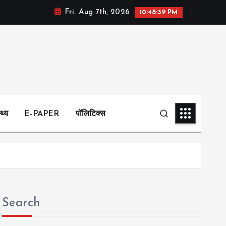
Fri. Aug 7th, 2026
10:48:39 PM
्थ्य
E-PAPER
पॉलिटिक्स
Search