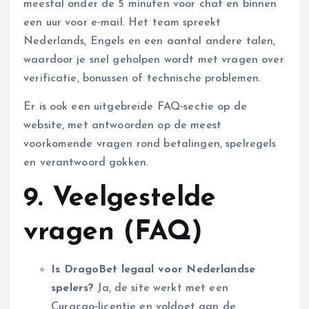
meestal onder de 5 minuten voor chat en binnen
een uur voor e‑mail. Het team spreekt
Nederlands, Engels en een aantal andere talen,
waardoor je snel geholpen wordt met vragen over
verificatie, bonussen of technische problemen.
Er is ook een uitgebreide FAQ‑sectie op de
website, met antwoorden op de meest
voorkomende vragen rond betalingen, spelregels
en verantwoord gokken.
9. Veelgestelde
vragen (FAQ)
Is DragoBet legaal voor Nederlandse
spelers?
Ja, de site werkt met een
Curaçao‑licentie en voldoet aan de