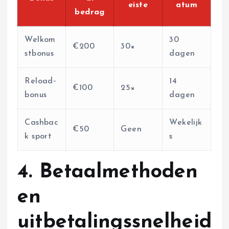
eiste
atum
bedrag
Welkom
30
€200
30×
stbonus
dagen
Reload‑
14
€100
25×
bonus
dagen
Cashbac
Wekelijk
€50
Geen
k sport
s
4. Betaalmethoden
en
uitbetalingssnelheid