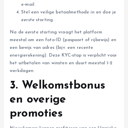
e‑mail.
Stel een veilige betaalmethode in en doe je
eerste storting.
Na de eerste storting vraagt het platform
meestal om een foto‑ID (paspoort of rijbewijs) en
een bewijs van adres (bijv. een recente
energierekening). Deze KYC‑stap is verplicht voor
het uitbetalen van winsten en duurt meestal 1‑2
werkdagen.
3. Welkomstbonus
en overige
promoties