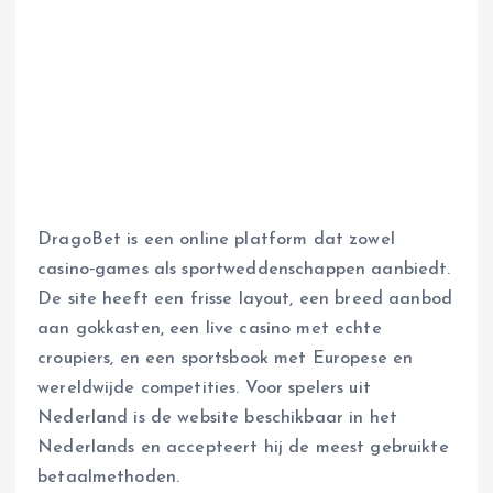
DragoBet is een online platform dat zowel
casino‑games als sportweddenschappen aanbiedt.
De site heeft een frisse layout, een breed aanbod
aan gokkasten, een live casino met echte
croupiers, en een sportsbook met Europese en
wereldwijde competities. Voor spelers uit
Nederland is de website beschikbaar in het
Nederlands en accepteert hij de meest gebruikte
betaalmethoden.