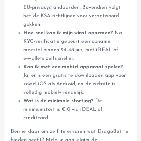
EU‑privacystandaarden. Bovendien volgt
het de KSA‑richtlijnen voor verantwoord
gokken.
Hoe snel kan ik mijn winst opnemen?
Na
KYC‑verificatie gebeurt een opname
meestal binnen 24‑48 uur, met iDEAL of
e‑wallets zelfs sneller.
Kan ik met een mobiel apparaat spelen?
Ja, er is een gratis te downloaden app voor
zowel iOS als Android, en de website is
volledig mobielvriendelijk.
Wat is de minimale storting?
De
minimumstort is €10 via iDEAL of
creditcard.
Ben je klaar om zelf te ervaren wat DragoBet te
bieden heeft? Meld je aan, claim de