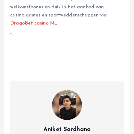
welkomstbonus en duik in het aanbod van
casino‑games en sportweddenschappen via
DragoBet casino NL
.
“`
Aniket Sardhana