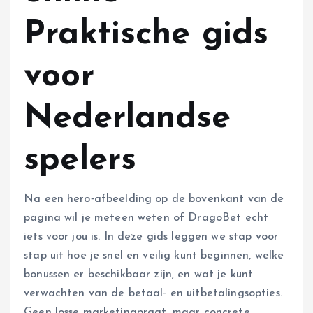
Praktische gids
voor
Nederlandse
spelers
Na een hero‑afbeelding op de bovenkant van de
pagina wil je meteen weten of DragoBet echt
iets voor jou is. In deze gids leggen we stap voor
stap uit hoe je snel en veilig kunt beginnen, welke
bonussen er beschikbaar zijn, en wat je kunt
verwachten van de betaal‑ en uitbetalingsopties.
Geen losse marketingpraat, maar concrete