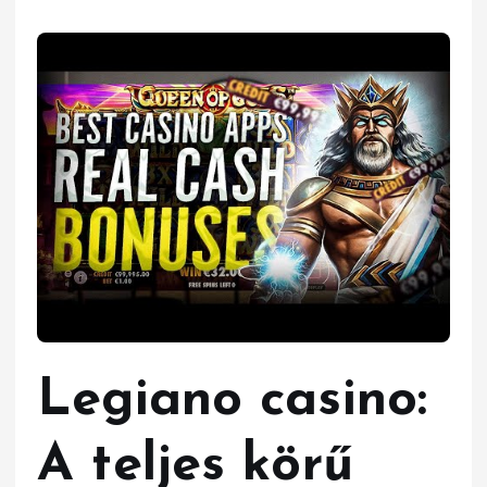
Legiano casino:
A teljes körű