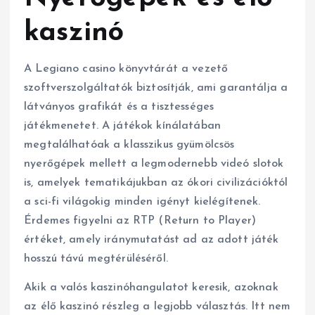
kaszinó
A Legiano casino könyvtárát a vezető
szoftverszolgáltatók biztosítják, ami garantálja a
látványos grafikát és a tisztességes
játékmenetet. A játékok kínálatában
megtalálhatóak a klasszikus gyümölcsös
nyerőgépek mellett a legmodernebb videó slotok
is, amelyek tematikájukban az ókori civilizációktól
a sci-fi világokig minden igényt kielégítenek.
Érdemes figyelni az RTP (Return to Player)
értéket, amely iránymutatást ad az adott játék
hosszú távú megtérüléséről.
Akik a valós kaszinóhangulatot keresik, azoknak
az élő kaszinó részleg a legjobb választás. Itt nem