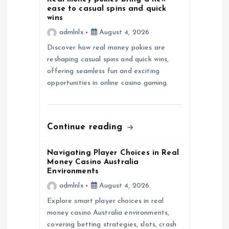
a
ease to casual spins and quick
wins
t
admlnlx
August 4, 2026
Discover how real money pokies are
i
reshaping casual spins and quick wins,
offering seamless fun and exciting
o
opportunities in online casino gaming.
n
Continue reading
Navigating Player Choices in Real
Money Casino Australia
Environments
admlnlx
August 4, 2026
Explore smart player choices in real
money casino Australia environments,
covering betting strategies, slots, crash