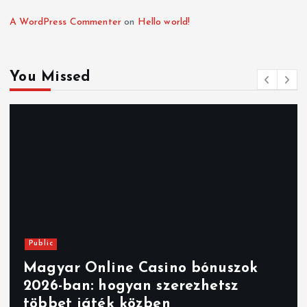
A WordPress Commenter
on
Hello world!
You Missed
Public
Magyar Online Casino bónuszok
2026-ban: hogyan szerezhetsz
többet játék közben