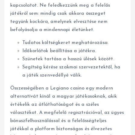
kapcsolatot. Ne feledkezzünk meg a felelős
játékról sem: mindig csak akkora összeget
tegyünk kockára, amelynek elvesztése nem
befolyásolja a mindennapi életünket.
Tudatos költségkeret meghatározása.
Időkorlátok beállítása a játékra.
Szünetek tartása a hosszú ülések között.
Segítség kérése szakmai szervezetektől, ha
a játék szenvedéllyé válik.
Összességében a Legiano casino egy modern
alternatívát kínál a magyar játékosoknak, akik
értékelik az átláthatóságot és a széles
választékot. A megfelelő regisztrációval, az ügyes
bónuszfelhasználással és a felelősségteljes
játékkal a platform biztonságos és élvezetes