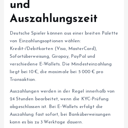
und
Auszahlungszeit
Deutsche Spieler können aus einer breiten Palette
von Einzahlungsoptionen wählen:
Kredit‑/Debitkarten (Visa, MasterCard),
Sofortüberweisung, Giropay, PayPal und
verschiedene E‑Wallets. Die Mindesteinzahlung
liegt bei 10 €, die maximale bei 5 000 € pro
Transaktion.
Auszahlungen werden in der Regel innerhalb von
24 Stunden bearbeitet, wenn die KYC‑Prüfung
abgeschlossen ist. Bei E‑Wallets erfolgt die
Auszahlung fast sofort, bei Banküberweisungen
kann es bis zu 3 Werktage dauern.