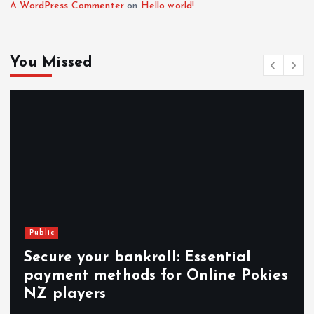
A WordPress Commenter
on
Hello world!
You Missed
Public
Secure your bankroll: Essential
payment methods for Online Pokies
NZ players