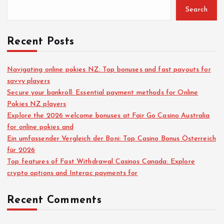
Search
Recent Posts
Navigating online pokies NZ: Top bonuses and fast payouts for
savvy players
Secure your bankroll: Essential payment methods for Online
Pokies NZ players
Explore the 2026 welcome bonuses at Fair Go Casino Australia
for online pokies and
Ein umfassender Vergleich der Boni: Top Casino Bonus Österreich
für 2026
Top features of Fast Withdrawal Casinos Canada: Explore
crypto options and Interac payments for
Recent Comments