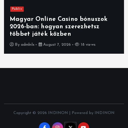
Public
Magyar Online Casino bónuszok
2026-ban: hogyan szerezhetsz
többet játék közben
By
admlnlx
August 7, 2026
18 views
Copyright © 2026 INDINON | Powered by INDINON