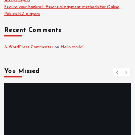
savvy players
i
Secure your bankroll: Essential payment methods for Online
Pokies NZ players
n
Recent Comments
a
A WordPress Commenter
on
Hello world!
t
i
You Missed
o
n