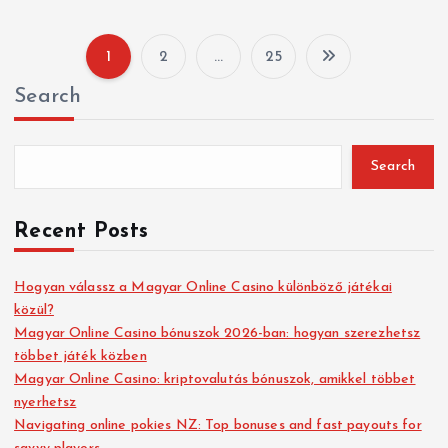
1
2
…
25
P
Search
o
s
Search
t
Recent Posts
s
Hogyan válassz a Magyar Online Casino különböző játékai
közül?
p
Magyar Online Casino bónuszok 2026-ban: hogyan szerezhetsz
többet játék közben
a
Magyar Online Casino: kriptovalutás bónuszok, amikkel többet
nyerhetsz
g
Navigating online pokies NZ: Top bonuses and fast payouts for