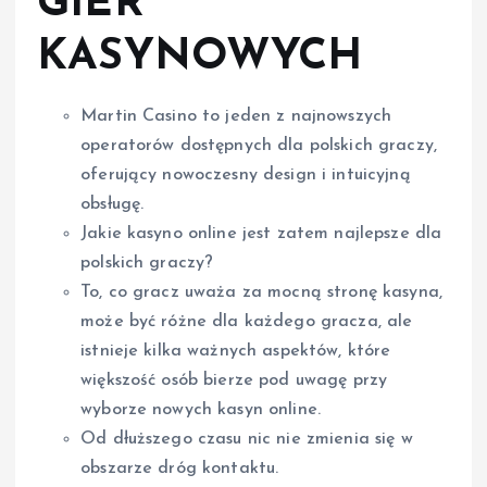
GIER
KASYNOWYCH
Martin Casino to jeden z najnowszych
operatorów dostępnych dla polskich graczy,
oferujący nowoczesny design i intuicyjną
obsługę.
Jakie kasyno online jest zatem najlepsze dla
polskich graczy?
To, co gracz uważa za mocną stronę kasyna,
może być różne dla każdego gracza, ale
istnieje kilka ważnych aspektów, które
większość osób bierze pod uwagę przy
wyborze nowych kasyn online.
Od dłuższego czasu nic nie zmienia się w
obszarze dróg kontaktu.