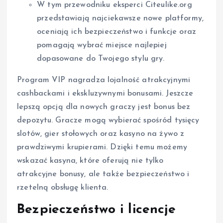
W tym przewodniku eksperci Citeulike.org
przedstawiają najciekawsze nowe platformy,
oceniają ich bezpieczeństwo i funkcje oraz
pomagają wybrać miejsce najlepiej
dopasowane do Twojego stylu gry.
Program VIP nagradza lojalność atrakcyjnymi
cashbackami i ekskluzywnymi bonusami. Jeszcze
lepszą opcją dla nowych graczy jest bonus bez
depozytu. Gracze mogą wybierać spośród tysięcy
slotów, gier stołowych oraz kasyno na żywo z
prawdziwymi krupierami. Dzięki temu możemy
wskazać kasyna, które oferują nie tylko
atrakcyjne bonusy, ale także bezpieczeństwo i
rzetelną obsługę klienta.
Bezpieczeństwo i licencje