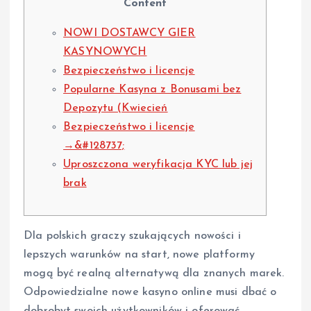
Content
NOWI DOSTAWCY GIER
KASYNOWYCH
Bezpieczeństwo i licencje
Popularne Kasyna z Bonusami bez
Depozytu (Kwiecień
Bezpieczeństwo i licencje
→&#128737;️
Uproszczona weryfikacja KYC lub jej
brak
Dla polskich graczy szukających nowości i
lepszych warunków na start, nowe platformy
mogą być realną alternatywą dla znanych marek.
Odpowiedzialne nowe kasyno online musi dbać o
dobrobyt swoich użytkowników i oferować