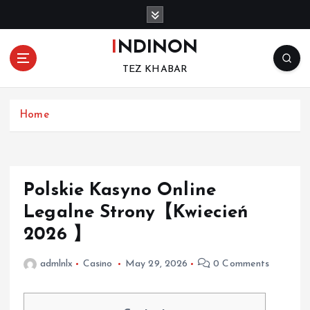
S
k
i
INDINON
p
TEZ KHABAR
t
o
c
Home
o
n
t
e
n
Polskie Kasyno Online ️
t
Legalne Strony【Kwiecień
2026 】
admlnlx
Casino
May 29, 2026
0 Comments