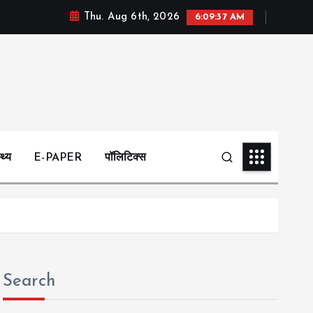
Thu. Aug 6th, 2026
6:09:39 AM
्थ्य
E-PAPER
पॉलिटिक्स
Search