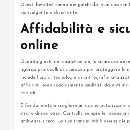
Questi benefici fanno dei giochi dal vivo una scel
coinvolgente e divertente.
Affidabilità e sic
online
Quando giochi nei casinò online, la sicurezza deve
rigorosi protocolli di sicurezza per proteggere le 
include l’uso di tecnologie di crittografia avanzata
affidabili sono regolarmente auditati da enti indi
casuali.
È fondamentale scegliere un casinò autorizzato e
strato di sicurezza. Controlla sempre le recensioni 
ambiente sicuro. La tua tranquillità è essenziale p