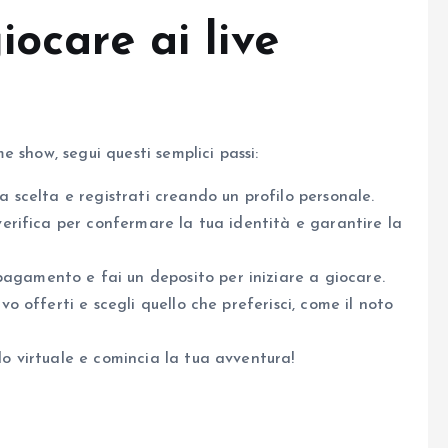
iocare ai live
 show, segui questi semplici passi:
ua scelta e registrati creando un profilo personale.
erifica per confermare la tua identità e garantire la
agamento e fai un deposito per iniziare a giocare.
vo offerti e scegli quello che preferisci, come il noto
o virtuale e comincia la tua avventura!