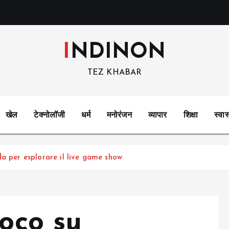
INDINON
TEZ KHABAR
खेल
टेक्नोलॉजी
धर्म
मनोरंजन
व्यापार
शिक्षा
स्वास
da per esplorare il live game show
ioco su