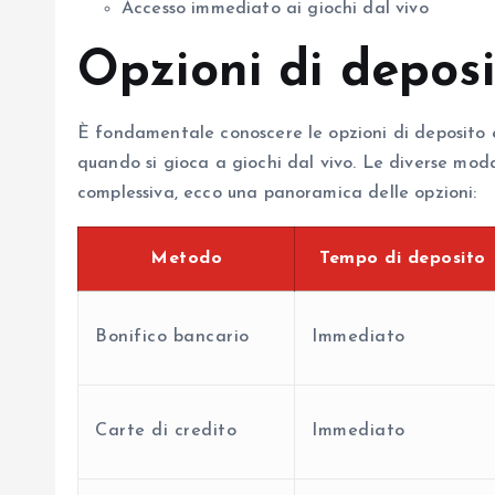
Accesso immediato ai giochi dal vivo
Opzioni di deposi
È fondamentale conoscere le opzioni di deposito e 
quando si gioca a giochi dal vivo. Le diverse mod
complessiva, ecco una panoramica delle opzioni:
Metodo
Tempo di deposito
Bonifico bancario
Immediato
Carte di credito
Immediato