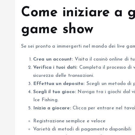
Come iniziare a g
game show
Se sei pronto a immergerti nel mondo dei live game
Crea un account:
Visita il casinò online di t
Verifica i tuoi dati:
Completa il processo di v
sicurezza delle transazioni.
Effettua un deposito:
Scegli un metodo di p
Scegli il tuo gioco:
Naviga tra i giochi dal vi
Ice Fishing.
Inizia a giocare:
Clicca per entrare nel tavol
Registrazione semplice e veloce
Varietà di metodi di pagamento disponibili