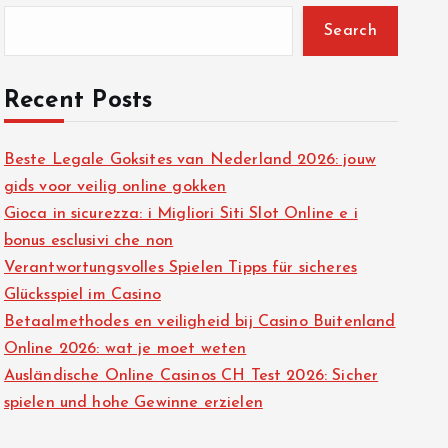
Search
Recent Posts
Beste Legale Goksites van Nederland 2026: jouw
gids voor veilig online gokken
Gioca in sicurezza: i Migliori Siti Slot Online e i
bonus esclusivi che non
Verantwortungsvolles Spielen Tipps für sicheres
Glücksspiel im Casino
Betaalmethodes en veiligheid bij Casino Buitenland
Online 2026: wat je moet weten
Ausländische Online Casinos CH Test 2026: Sicher
spielen und hohe Gewinne erzielen