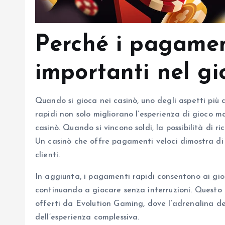
Perché i pagamen
importanti nel gi
Quando si gioca nei casinò, uno degli aspetti più 
rapidi non solo migliorano l’esperienza di gioco 
casinò. Quando si vincono soldi, la possibilità di 
Un casinò che offre pagamenti veloci dimostra di 
clienti.
In aggiunta, i pagamenti rapidi consentono ai gioc
continuando a giocare senza interruzioni. Questo a
offerti da Evolution Gaming, dove l’adrenalina de
dell’esperienza complessiva.