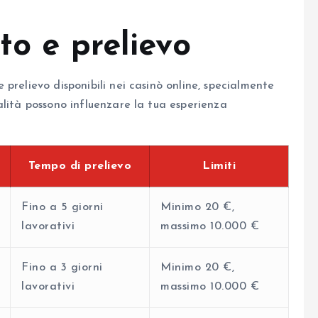
to e prelievo
prelievo disponibili nei casinò online, specialmente
alità possono influenzare la tua esperienza
Tempo di prelievo
Limiti
Fino a 5 giorni
Minimo 20 €,
lavorativi
massimo 10.000 €
Fino a 3 giorni
Minimo 20 €,
lavorativi
massimo 10.000 €