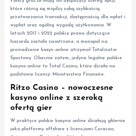
Polscy gracze mają do dyspozycji szereg opcji,
które różnią się między sobą szybkością
przetwarzania transakcji, dostępnością dla wpłat i
wypłat oraz ogólną wygodą użytkowania. W
latach 2017 i 2022 polskie prawo dotyczące
hazardu zostało zaostrzone, a monopol na
prowadzenie kasyn online otrzymał Totalizator
Sportowy. Obecnie zatem, jedyne legalne polskie
kasyno online to Total Casino, które działa na
podstawie licencji Ministerstwa Finansów.
Ritzo Casino – nowoczesne
kasyno online z szeroką
ofertą gier
W praktyce polskie kasyna online działają głównie
jako platformy offshore z licencjami Curacao,