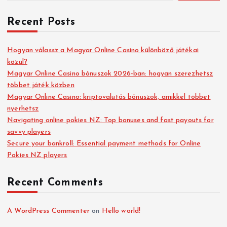
Recent Posts
Hogyan válassz a Magyar Online Casino különböző játékai
közül?
Magyar Online Casino bónuszok 2026-ban: hogyan szerezhetsz
többet játék közben
Magyar Online Casino: kriptovalutás bónuszok, amikkel többet
nyerhetsz
Navigating online pokies NZ: Top bonuses and fast payouts for
savvy players
Secure your bankroll: Essential payment methods for Online
Pokies NZ players
Recent Comments
A WordPress Commenter
on
Hello world!