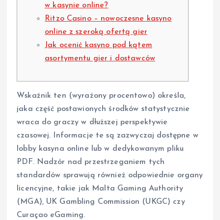
w kasynie online?
Ritzo Casino – nowoczesne kasyno
online z szeroką ofertą gier
Jak ocenić kasyno pod kątem
asortymentu gier i dostawców
Wskaźnik ten (wyrażony procentowo) określa,
jaka część postawionych środków statystycznie
wraca do graczy w dłuższej perspektywie
czasowej. Informacje te są zazwyczaj dostępne w
lobby kasyna online lub w dedykowanym pliku
PDF. Nadzór nad przestrzeganiem tych
standardów sprawują również odpowiednie organy
licencyjne, takie jak Malta Gaming Authority
(MGA), UK Gambling Commission (UKGC) czy
Curaçao eGaming.