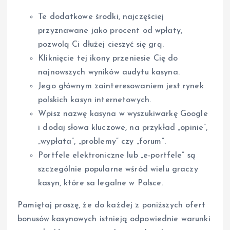
Te dodatkowe środki, najczęściej
przyznawane jako procent od wpłaty,
pozwolą Ci dłużej cieszyć się grą.
Kliknięcie tej ikony przeniesie Cię do
najnowszych wyników audytu kasyna.
Jego głównym zainteresowaniem jest rynek
polskich kasyn internetowych.
Wpisz nazwę kasyna w wyszukiwarkę Google
i dodaj słowa kluczowe, na przykład „opinie”,
„wypłata”, „problemy” czy „forum”.
Portfele elektroniczne lub „e-portfele” są
szczególnie popularne wśród wielu graczy
kasyn, które sa legalne w Polsce.
Pamiętaj proszę, że do każdej z poniższych ofert
bonusów kasynowych istnieją odpowiednie warunki