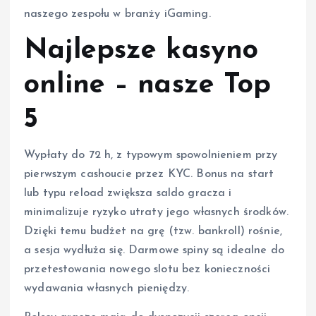
naszego zespołu w branży iGaming.
Najlepsze kasyno
online – nasze Top
5
Wypłaty do 72 h, z typowym spowolnieniem przy
pierwszym cashoucie przez KYC. Bonus na start
lub typu reload zwiększa saldo gracza i
minimalizuje ryzyko utraty jego własnych środków.
Dzięki temu budżet na grę (tzw. bankroll) rośnie,
a sesja wydłuża się. Darmowe spiny są idealne do
przetestowania nowego slotu bez konieczności
wydawania własnych pieniędzy.