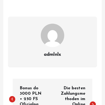
admlnlx
P
Bonus do
Die besten
o
3000 PLN
Zahlungsme
+ 250 FS
thoden im
Oficjalna
Online