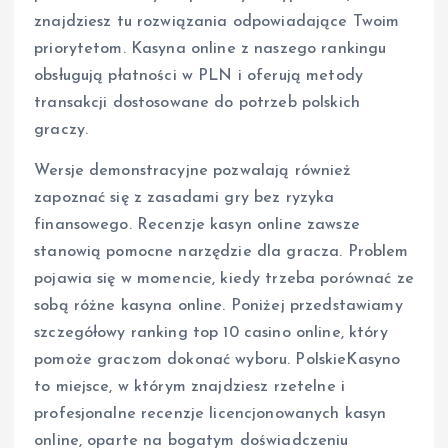
znajdziesz tu rozwiązania odpowiadające Twoim
priorytetom. Kasyna online z naszego rankingu
obsługują płatności w PLN i oferują metody
transakcji dostosowane do potrzeb polskich
graczy.
Wersje demonstracyjne pozwalają również
zapoznać się z zasadami gry bez ryzyka
finansowego. Recenzje kasyn online zawsze
stanowią pomocne narzędzie dla gracza. Problem
pojawia się w momencie, kiedy trzeba porównać ze
sobą różne kasyna online. Poniżej przedstawiamy
szczegółowy ranking top 10 casino online, który
pomoże graczom dokonać wyboru. PolskieKasyno
to miejsce, w którym znajdziesz rzetelne i
profesjonalne recenzje licencjonowanych kasyn
online, oparte na bogatym doświadczeniu