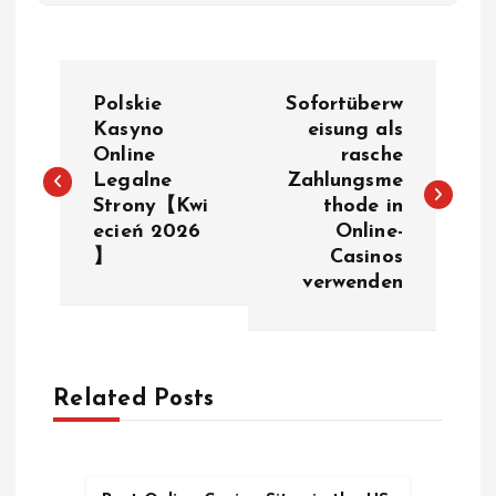
P
Polskie
Sofortüberw
o
Kasyno
eisung als
Online ️
rasche
Legalne
Zahlungsme
s
Strony【Kwi
thode in
ecień 2026
Online-
t
】
Casinos
verwenden
n
a
Related Posts
v
i