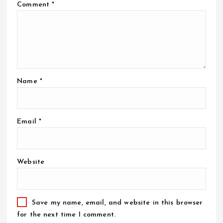
Comment
*
Name
*
Email
*
Website
Save my name, email, and website in this browser
for the next time I comment.