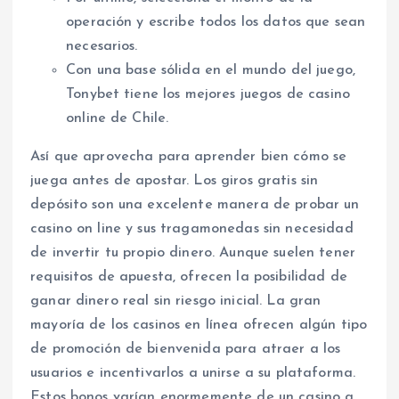
operación y escribe todos los datos que sean
necesarios.
Con una base sólida en el mundo del juego,
Tonybet tiene los mejores juegos de casino
online de Chile.
Así que aprovecha para aprender bien cómo se
juega antes de apostar. Los giros gratis sin
depósito son una excelente manera de probar un
casino on line y sus tragamonedas sin necesidad
de invertir tu propio dinero. Aunque suelen tener
requisitos de apuesta, ofrecen la posibilidad de
ganar dinero real sin riesgo inicial. La gran
mayoría de los casinos en línea ofrecen algún tipo
de promoción de bienvenida para atraer a los
usuarios e incentivarlos a unirse a su plataforma.
Estos bonos varían enormemente de un casino a