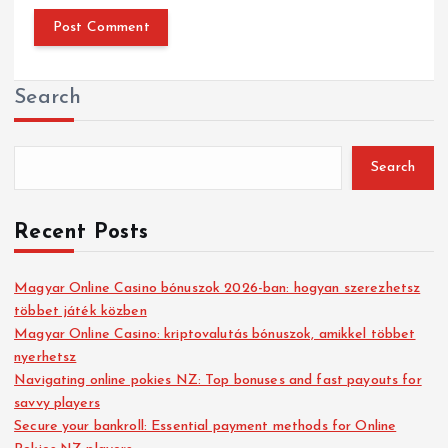
Search
Search
Recent Posts
Magyar Online Casino bónuszok 2026-ban: hogyan szerezhetsz
többet játék közben
Magyar Online Casino: kriptovalutás bónuszok, amikkel többet
nyerhetsz
Navigating online pokies NZ: Top bonuses and fast payouts for
savvy players
Secure your bankroll: Essential payment methods for Online