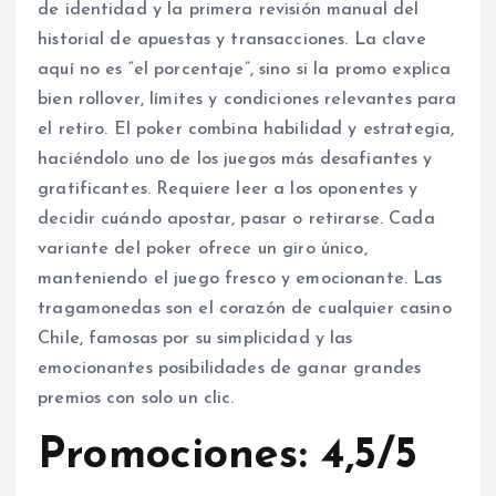
de identidad y la primera revisión manual del
historial de apuestas y transacciones. La clave
aquí no es “el porcentaje”, sino si la promo explica
bien rollover, límites y condiciones relevantes para
el retiro. El poker combina habilidad y estrategia,
haciéndolo uno de los juegos más desafiantes y
gratificantes. Requiere leer a los oponentes y
decidir cuándo apostar, pasar o retirarse. Cada
variante del poker ofrece un giro único,
manteniendo el juego fresco y emocionante. Las
tragamonedas son el corazón de cualquier casino
Chile, famosas por su simplicidad y las
emocionantes posibilidades de ganar grandes
premios con solo un clic.
Promociones: 4,5/5