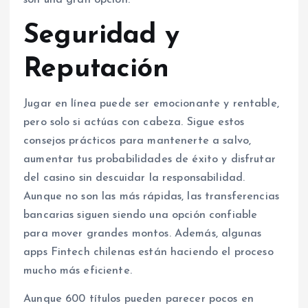
Seguridad y
Reputación
Jugar en línea puede ser emocionante y rentable,
pero solo si actúas con cabeza. Sigue estos
consejos prácticos para mantenerte a salvo,
aumentar tus probabilidades de éxito y disfrutar
del casino sin descuidar la responsabilidad.
Aunque no son las más rápidas, las transferencias
bancarias siguen siendo una opción confiable
para mover grandes montos. Además, algunas
apps Fintech chilenas están haciendo el proceso
mucho más eficiente.
Aunque 600 títulos pueden parecer pocos en