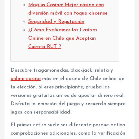
Magius Casino: Mejor casino con
diversión móvil con toque circense
Seguridad y Reputación
¿Cómo Evaluamos los Casinos
Online en Chile que Aceptan
Cuenta RUT ?
Descubre tragamonedas, blackjack, ruleta y
online casino
más en el casino de Chile online de
tu elección. Si eres principiante, prueba las
versiones gratuitas antes de apostar dinero real.
Disfruta la emoción del juego y recuerda siempre
jugar con responsabilidad.
El primer retiro suele ser diferente porque activa
comprobaciones adicionales, como la verificación