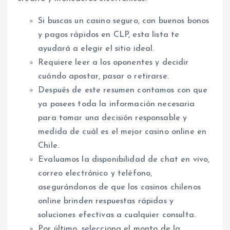
Si buscas un casino seguro, con buenos bonos
y pagos rápidos en CLP, esta lista te
ayudará a elegir el sitio ideal.
Requiere leer a los oponentes y decidir
cuándo apostar, pasar o retirarse.
Después de este resumen contamos con que
ya posees toda la información necesaria
para tomar una decisión responsable y
medida de cuál es el mejor casino online en
Chile.
Evaluamos la disponibilidad de chat en vivo,
correo electrónico y teléfono,
asegurándonos de que los casinos chilenos
online brinden respuestas rápidas y
soluciones efectivas a cualquier consulta.
Por último, selecciona el monto de la