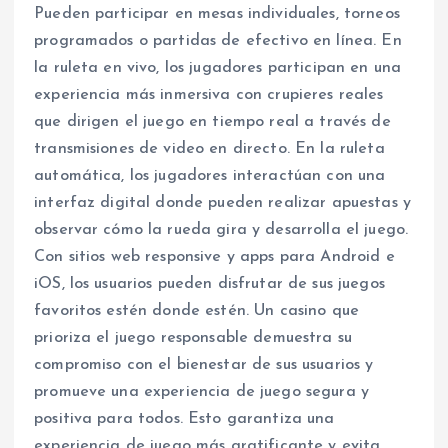
Pueden participar en mesas individuales, torneos
programados o partidas de efectivo en línea. En
la ruleta en vivo, los jugadores participan en una
experiencia más inmersiva con crupieres reales
que dirigen el juego en tiempo real a través de
transmisiones de video en directo. En la ruleta
automática, los jugadores interactúan con una
interfaz digital donde pueden realizar apuestas y
observar cómo la rueda gira y desarrolla el juego.
Con sitios web responsive y apps para Android e
iOS, los usuarios pueden disfrutar de sus juegos
favoritos estén donde estén. Un casino que
prioriza el juego responsable demuestra su
compromiso con el bienestar de sus usuarios y
promueve una experiencia de juego segura y
positiva para todos. Esto garantiza una
experiencia de juego más gratificante y evita