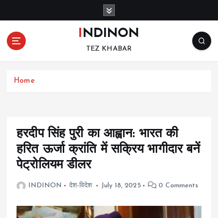
S
k
i
INDINON
p
TEZ KHABAR
t
o
c
Home
o
n
t
e
n
हरदीप सिंह पुरी का आह्वान: भारत की
t
हरित ऊर्जा क्रांति में सक्रिय भागीदार बनें
पेट्रोलियम डीलर
INDINON
देश-विदेश
July 18, 2025
0 Comments