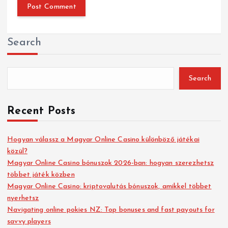
Search
Search
Recent Posts
Hogyan válassz a Magyar Online Casino különböző játékai
közül?
Magyar Online Casino bónuszok 2026-ban: hogyan szerezhetsz
többet játék közben
Magyar Online Casino: kriptovalutás bónuszok, amikkel többet
nyerhetsz
Navigating online pokies NZ: Top bonuses and fast payouts for
savvy players