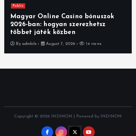
Public
Magyar Online Casino bónuszok
2026-ban: hogyan szerezhetsz
többet játék közben
By
admlnlx
August 7, 2026
14 views
Copyright © 2026 INDINON | Powered by INDINON