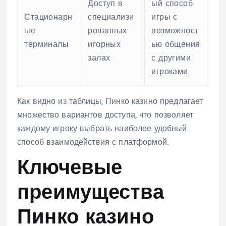
Доступ в
ый способ
Стационарн
специализи
игры с
ые
рованных
возможност
терминалы
игорных
ью общения
залах
с другими
игроками
Как видно из таблицы, Пинко казино предлагает
множество вариантов доступа, что позволяет
каждому игроку выбрать наиболее удобный
способ взаимодействия с платформой.
Ключевые
преимущества
Пинко казино