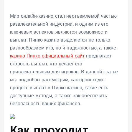
Мир онлайн-казино стал неотъемлемой частью
развлекательной индустрии, и одним из его
ключевых аспектов являются возможности
выплат. Пинко казино выделяется не только
разнообразием игр, но и надежностью, а также
казино Пинко официальный сайт
предлагает
скорость выплат, что делает его
привлекательным для игроков. В данной статье
мы подробно рассмотрим, как происходит
процесс выплат в Пинко казино, какие есть
доступные методы, а также как обеспечить
безопасность ваших финансов.
Как проходит