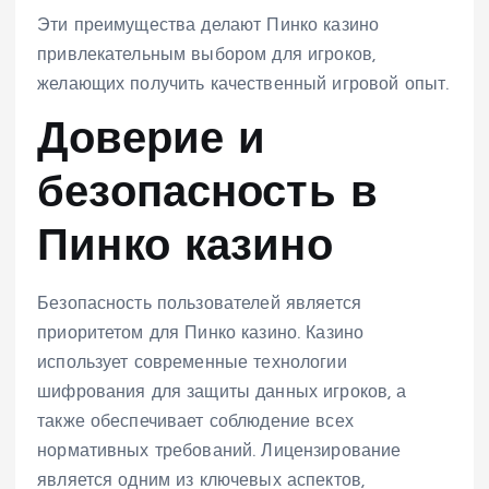
Эти преимущества делают Пинко казино
привлекательным выбором для игроков,
желающих получить качественный игровой опыт.
Доверие и
безопасность в
Пинко казино
Безопасность пользователей является
приоритетом для Пинко казино. Казино
использует современные технологии
шифрования для защиты данных игроков, а
также обеспечивает соблюдение всех
нормативных требований. Лицензирование
является одним из ключевых аспектов,