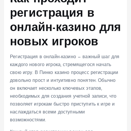
регистрация в
онлайн-казино для
новых игроков
Регистрация в онлайн-казино — важный шаг для
каждого нового игрока, стремящегося начать
свою игру. В Пинко казино процесс регистрации
довольно прост и интуитивно понятен. Обычно
он включает несколько ключевых этапов,
необходимых для создания учетной записи, что
позволяет игрокам быстро приступить к игре и
наслаждаться всеми доступными
возможностями.