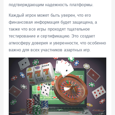
подтверждающим надежность платформы.
Каждый игрок может быть уверен, что его
финансовая информация будет защищена, а
также что все игры проходят тщательное
тестирование и сертификацию. Это создает
атмосферу доверия и уверенности, что особенно
важно для всех участников азартных игр.