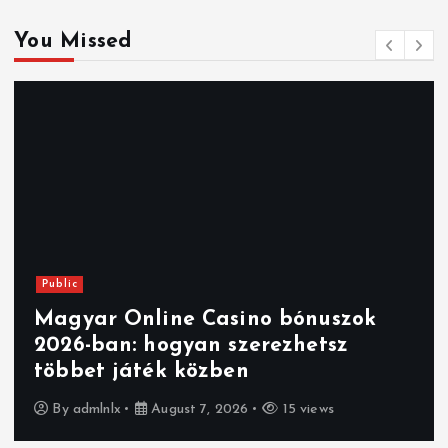
You Missed
Public
Magyar Online Casino bónuszok
2026-ban: hogyan szerezhetsz
többet játék közben
By
admlnlx
August 7, 2026
15 views