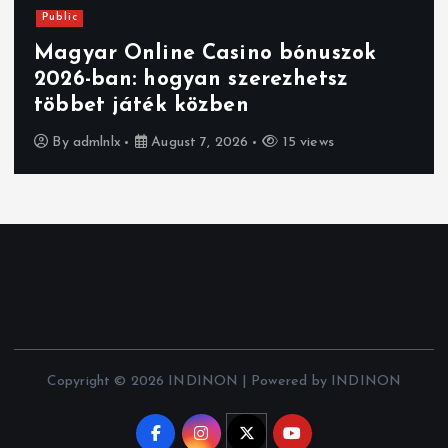
Public
Magyar Online Casino:
kriptovalutás bónuszok, amikkel
többet nyerhetsz
By
admlnlx
August 7, 2026
22 views
Copyright © 2026 INDINON | Powered by INDINON