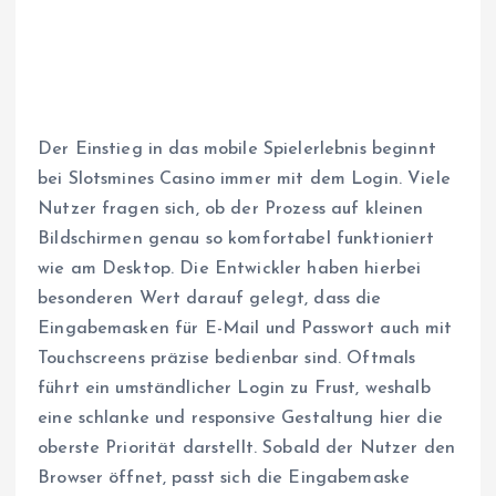
Der Einstieg in das mobile Spielerlebnis beginnt
bei Slotsmines Casino immer mit dem Login. Viele
Nutzer fragen sich, ob der Prozess auf kleinen
Bildschirmen genau so komfortabel funktioniert
wie am Desktop. Die Entwickler haben hierbei
besonderen Wert darauf gelegt, dass die
Eingabemasken für E-Mail und Passwort auch mit
Touchscreens präzise bedienbar sind. Oftmals
führt ein umständlicher Login zu Frust, weshalb
eine schlanke und responsive Gestaltung hier die
oberste Priorität darstellt. Sobald der Nutzer den
Browser öffnet, passt sich die Eingabemaske