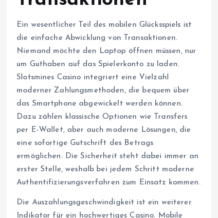
Transaktionen
Ein wesentlicher Teil des mobilen Glücksspiels ist
die einfache Abwicklung von Transaktionen.
Niemand möchte den Laptop öffnen müssen, nur
um Guthaben auf das Spielerkonto zu laden.
Slotsmines Casino integriert eine Vielzahl
moderner Zahlungsmethoden, die bequem über
das Smartphone abgewickelt werden können.
Dazu zählen klassische Optionen wie Transfers
per E-Wallet, aber auch moderne Lösungen, die
eine sofortige Gutschrift des Betrags
ermöglichen. Die Sicherheit steht dabei immer an
erster Stelle, weshalb bei jedem Schritt moderne
Authentifizierungsverfahren zum Einsatz kommen.
Die Auszahlungsgeschwindigkeit ist ein weiterer
Indikator für ein hochwertiges Casino. Mobile