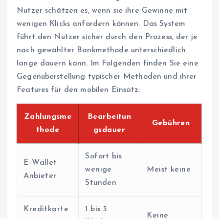
Nutzer schätzen es, wenn sie ihre Gewinne mit
wenigen Klicks anfordern können. Das System
führt den Nutzer sicher durch den Prozess, der je
nach gewählter Bankmethode unterschiedlich
lange dauern kann. Im Folgenden finden Sie eine
Gegenüberstellung typischer Methoden und ihrer
Features für den mobilen Einsatz:
Zahlungsme
Bearbeitun
Gebühren
thode
gsdauer
Sofort bis
E-Wallet
wenige
Meist keine
Anbieter
Stunden
Kreditkarte
1 bis 3
Keine