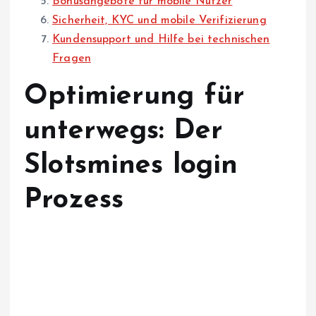
Bonusangebote für mobile Nutzer
Sicherheit, KYC und mobile Verifizierung
Kundensupport und Hilfe bei technischen
Fragen
Optimierung für
unterwegs: Der
Slotsmines login
Prozess