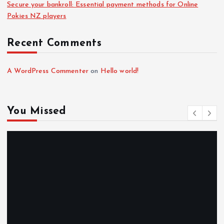
Secure your bankroll: Essential payment methods for Online
Pokies NZ players
Recent Comments
A WordPress Commenter
on
Hello world!
You Missed