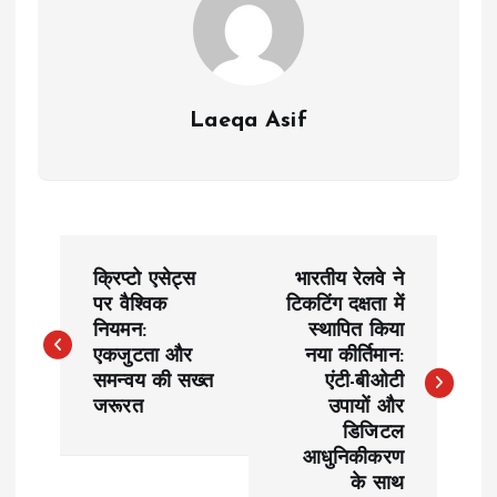
Laeqa Asif
P
क्रिप्टो एसेट्स
भारतीय रेलवे ने
o
पर वैश्विक
टिकटिंग दक्षता में
नियमन:
स्थापित किया
एकजुटता और
नया कीर्तिमान:
s
समन्वय की सख्त
एंटी-बीओटी
जरूरत
उपायों और
t
डिजिटल
आधुनिकीकरण
n
के साथ