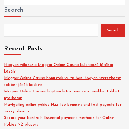
Search
Search
Recent Posts
Hogyan válassz a Magyar Online Casino különböző játékai
közül?
Magyar Online Casino bónuszok 2026-ban: hogyan szerezhetsz
többet játék közben
Magyar Online Casino: kriptovalutás bónuszok, amikkel többet
nyerhetsz
Navigating online pokies NZ: Top bonuses and fast payouts for
savvy players
Secure your bankroll: Essential payment methods for Online
Pokies NZ players