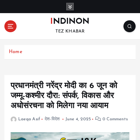
S
k
i
INDINON
p
TEZ KHABAR
t
o
c
Home
o
n
t
e
n
प्रधानमंत्री नरेंद्र मोदी का 6 जून को
t
जम्मू-कश्मीर दौरा: संपर्क, विकास और
अधोसंरचना को मिलेगा नया आयाम
Laeqa Asif
देश-विदेश
June 4, 2025
0 Comments