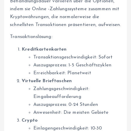
Behandlungsdauer variieren über die Optionen,
indem sie Online -Zahlungssysteme zusammen mit
Kryptowährungen, die normalerweise die
schnellsten Transaktionen präsentieren, aufweisen.
Transaktionslösung:
Kreditkartenkarten
Transaktionsgeschwindigkeit: Sofort
Auszugsprozess: 1-5 Geschäftszyklen
Erreichbarkeit: Planetweit
Virtuelle Brieftaschen
Zahlungsgeschwindigkeit:
Eingabeaufforderung
Auszugsprozess: 0-24 Stunden
Anwesenheit: Die meisten Gebiete
Crypto
Einlagengeschwindigkeit: 10-30