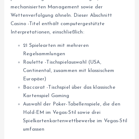
mechanisierten Management sowie der
Wettenverfolgung ähneln. Dieser Abschnitt
Casino -Titel enthält computergestützte
Interpretationen, einschließlich:
21 Spielearten mit mehreren
Regelsammlungen
Roulette -Tischspielauswahl (USA,
Continental, zusammen mit klassischem
Europäer)
Baccarat -Tischspiel über das klassische
Kartenspiel Gaming
Auswahl der Poker-Tabellenspiele, die den
Hold-EM im Vegas-Stil sowie drei
Spielkartenkartenwettbewerbe im Vegas-Stil
umfassen