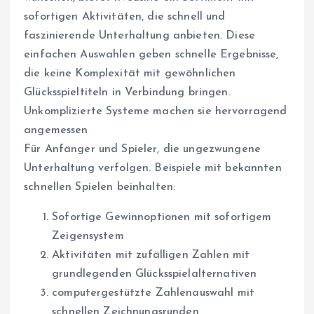
sofortigen Aktivitäten, die schnell und
faszinierende Unterhaltung anbieten. Diese
einfachen Auswahlen geben schnelle Ergebnisse,
die keine Komplexität mit gewöhnlichen
Glücksspieltiteln in Verbindung bringen.
Unkomplizierte Systeme machen sie hervorragend
angemessen
Für Anfänger und Spieler, die ungezwungene
Unterhaltung verfolgen. Beispiele mit bekannten
schnellen Spielen beinhalten:
Sofortige Gewinnoptionen mit sofortigem
Zeigensystem
Aktivitäten mit zufälligen Zahlen mit
grundlegenden Glücksspielalternativen
computergestützte Zahlenauswahl mit
schnellen Zeichnungsrunden