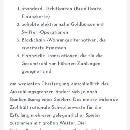
Standard -Debitkarten (Kreditkarte,
Finanzkarte)
beliebte elektronische Geldbörsen mit
Swifter -Operationen
Blockchain -Währungsalternativen, die
erweiterte Ermessen
Finanzielle Transkationen, die für die
Gesamtzahl von höheren Zahlungen
geeignet sind
am wenigsten Übertragung einschließlich der
Auszahlungsgrenzen ändert sich je nach
Bankenlösung eines Spielers. Das meiste wirkende
Ziel hält rationale Schwellenwerte für die
Erfüllung mehrerer gelegentlicher Spieler
zusammen mit großen Wetter. Die