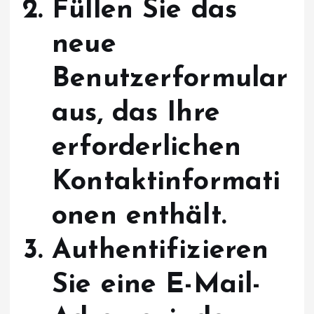
Füllen Sie das
neue
Benutzerformular
aus, das Ihre
erforderlichen
Kontaktinformati
onen enthält.
Authentifizieren
Sie eine E-Mail-