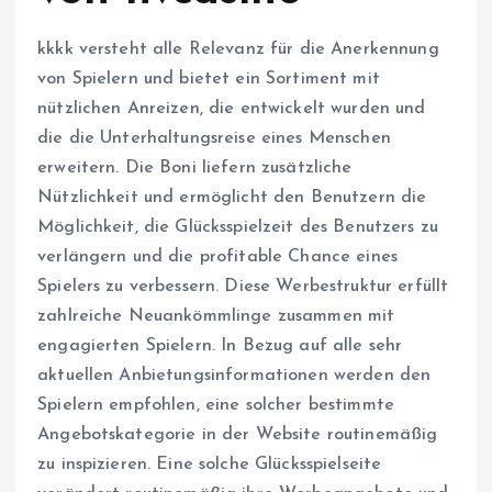
kkkk versteht alle Relevanz für die Anerkennung
von Spielern und bietet ein Sortiment mit
nützlichen Anreizen, die entwickelt wurden und
die die Unterhaltungsreise eines Menschen
erweitern. Die Boni liefern zusätzliche
Nützlichkeit und ermöglicht den Benutzern die
Möglichkeit, die Glücksspielzeit des Benutzers zu
verlängern und die profitable Chance eines
Spielers zu verbessern. Diese Werbestruktur erfüllt
zahlreiche Neuankömmlinge zusammen mit
engagierten Spielern. In Bezug auf alle sehr
aktuellen Anbietungsinformationen werden den
Spielern empfohlen, eine solcher bestimmte
Angebotskategorie in der Website routinemäßig
zu inspizieren. Eine solche Glücksspielseite