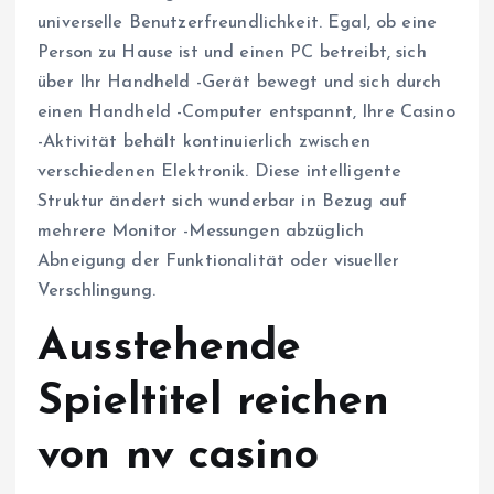
universelle Benutzerfreundlichkeit. Egal, ob eine
Person zu Hause ist und einen PC betreibt, sich
über Ihr Handheld -Gerät bewegt und sich durch
einen Handheld -Computer entspannt, Ihre Casino
-Aktivität behält kontinuierlich zwischen
verschiedenen Elektronik. Diese intelligente
Struktur ändert sich wunderbar in Bezug auf
mehrere Monitor -Messungen abzüglich
Abneigung der Funktionalität oder visueller
Verschlingung.
Ausstehende
Spieltitel reichen
von nv casino