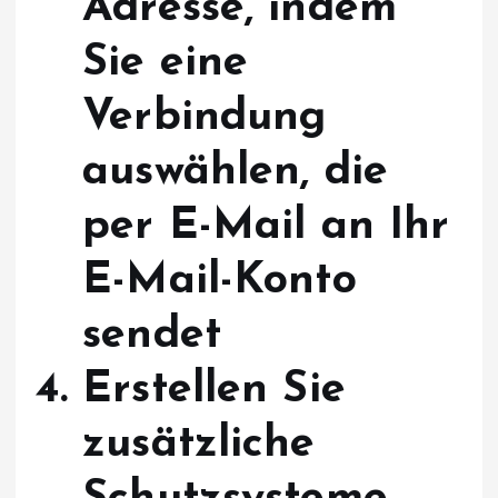
Adresse, indem
Sie eine
Verbindung
auswählen, die
per E-Mail an Ihr
E-Mail-Konto
sendet
Erstellen Sie
zusätzliche