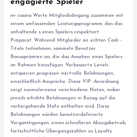
engagierte Spieler
nv casino Werte Mitgliedsdingung zusammen mit
einem umfassenden Leistungsprogramm, das das
anhaltende s eines Spielers respektiert
Präparat. Während Mitglieder an echten Cash -
Titeln teilnehmen, sammeln Benutzer
Bonusprämien an, die das Ansehen eines Spielers
im Rahmen hinzufügen. Verbesserte Levels
entsperren progressiv wertvolle Belohnungen,
einschließlich Ansprüche. Diese VIP -Anordnung
zeigt normalerweise verschiedene Noten, wobei
jeweils erhöhte Belohnungen in Bezug auf die
vorhergehende Stufe enthalten sind. Diese
Belohnungen würden benutzerdefinierte
Vergünstigungen, einen schnelleren Abzugsbetrieb,
fortschrittliche Übergangszahlen zu Loyalty