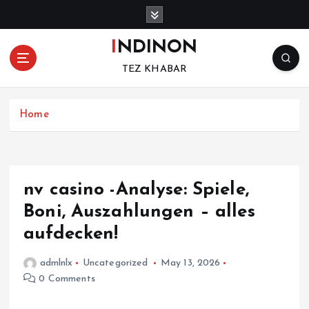
S
k
i
INDINON
p
TEZ KHABAR
t
o
c
Home
o
n
t
e
n
nv casino -Analyse: Spiele,
t
Boni, Auszahlungen – alles
aufdecken!
admlnlx
Uncategorized
May 13, 2026
0 Comments