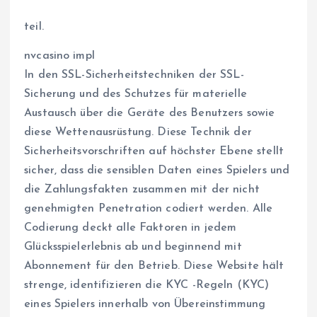
teil.
nvcasino impl
In den SSL-Sicherheitstechniken der SSL-
Sicherung und des Schutzes für materielle
Austausch über die Geräte des Benutzers sowie
diese Wettenausrüstung. Diese Technik der
Sicherheitsvorschriften auf höchster Ebene stellt
sicher, dass die sensiblen Daten eines Spielers und
die Zahlungsfakten zusammen mit der nicht
genehmigten Penetration codiert werden. Alle
Codierung deckt alle Faktoren in jedem
Glücksspielerlebnis ab und beginnend mit
Abonnement für den Betrieb. Diese Website hält
strenge, identifizieren die KYC -Regeln (KYC)
eines Spielers innerhalb von Übereinstimmung