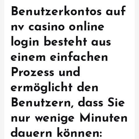
Benutzerkontos auf
nv casino online
login besteht aus
einem einfachen
Prozess und
ermöglicht den
Benutzern, dass Sie
nur wenige Minuten
dauern können: