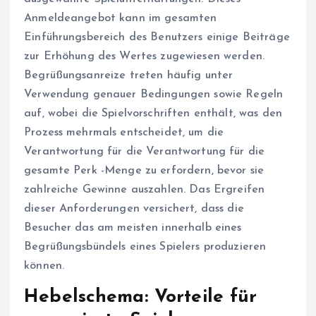
Anmeldeangebot kann im gesamten
Einführungsbereich des Benutzers einige Beiträge
zur Erhöhung des Wertes zugewiesen werden.
Begrüßungsanreize treten häufig unter
Verwendung genauer Bedingungen sowie Regeln
auf, wobei die Spielvorschriften enthält, was den
Prozess mehrmals entscheidet, um die
Verantwortung für die Verantwortung für die
gesamte Perk -Menge zu erfordern, bevor sie
zahlreiche Gewinne auszahlen. Das Ergreifen
dieser Anforderungen versichert, dass die
Besucher das am meisten innerhalb eines
Begrüßungsbündels eines Spielers produzieren
können.
Hebelschema: Vorteile für