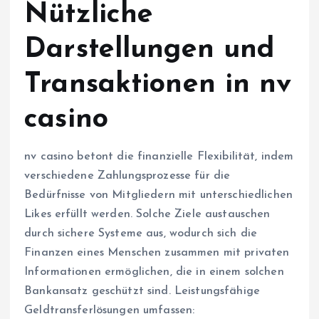
Nützliche
Darstellungen und
Transaktionen in nv
casino
nv casino betont die finanzielle Flexibilität, indem
verschiedene Zahlungsprozesse für die
Bedürfnisse von Mitgliedern mit unterschiedlichen
Likes erfüllt werden. Solche Ziele austauschen
durch sichere Systeme aus, wodurch sich die
Finanzen eines Menschen zusammen mit privaten
Informationen ermöglichen, die in einem solchen
Bankansatz geschützt sind. Leistungsfähige
Geldtransferlösungen umfassen: