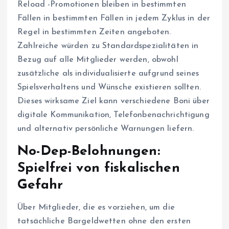
Reload -Promotionen bleiben in bestimmten
Fällen in bestimmten Fällen in jedem Zyklus in der
Regel in bestimmten Zeiten angeboten.
Zahlreiche würden zu Standardspezialitäten in
Bezug auf alle Mitglieder werden, obwohl
zusätzliche als individualisierte aufgrund seines
Spielsverhaltens und Wünsche existieren sollten.
Dieses wirksame Ziel kann verschiedene Boni über
digitale Kommunikation, Telefonbenachrichtigung
und alternativ persönliche Warnungen liefern.
No-Dep-Belohnungen:
Spielfrei von fiskalischen
Gefahr
Über Mitglieder, die es vorziehen, um die
tatsächliche Bargeldwetten ohne den ersten