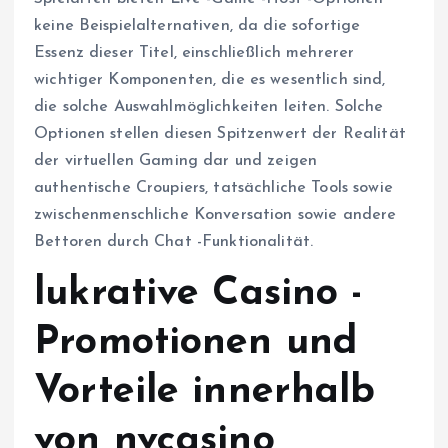
keine Beispielalternativen, da die sofortige
Essenz dieser Titel, einschließlich mehrerer
wichtiger Komponenten, die es wesentlich sind,
die solche Auswahlmöglichkeiten leiten. Solche
Optionen stellen diesen Spitzenwert der Realität
der virtuellen Gaming dar und zeigen
authentische Croupiers, tatsächliche Tools sowie
zwischenmenschliche Konversation sowie andere
Bettoren durch Chat -Funktionalität.
lukrative Casino -
Promotionen und
Vorteile innerhalb
von nvcasino