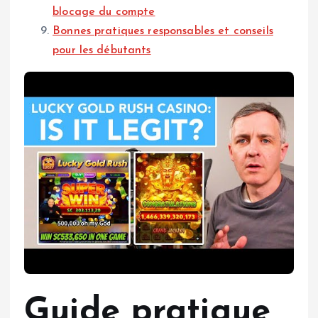
blocage du compte
Bonnes pratiques responsables et conseils
pour les débutants
Guide pratique