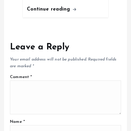
Continue reading
Leave a Reply
Your email address will not be published.
Required fields
are marked
*
Comment
*
Name
*