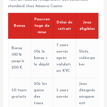
standard chez Amunra Casino :
Pourcen
Délai de
Jeux
Bonus
tage de
retrait
éligibles
mise
7 jours
Bonus
30x le
ouvrés
Slots,
100 %
bonus +
après
vidéo‑po
jusqu’à
le dépôt
validati
ker
200 €
on KYC
20x les
Jeux
50 tours
gains
3 jours
désignés
gratuits
des
ouvrés
uniquem
tours
ent