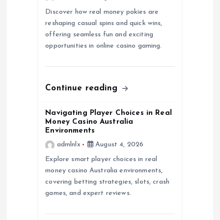
t
Discover how real money pokies are
reshaping casual spins and quick wins,
i
offering seamless fun and exciting
opportunities in online casino gaming.
o
n
Continue reading
Navigating Player Choices in Real
Money Casino Australia
Environments
admlnlx
August 4, 2026
Explore smart player choices in real
money casino Australia environments,
covering betting strategies, slots, crash
games, and expert reviews.