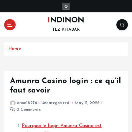
S
k
i
INDINON
p
TEZ KHABAR
t
o
c
Home
o
n
t
e
n
Amunra Casino login : ce qu’il
t
faut savoir
orion18976
Uncategorized
May 11, 2026
0 Comments
Pourquoi le login Amunra Casino est