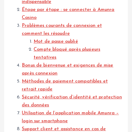
indispensable
Étape par étape : se connecter à Amunra
Casino
Problèmes courants de connexion et
comment les résoudre
Mot de passe oublié
Compte bloqué après plusieurs
tentatives
Bonus de bienvenue et exigences de mise
après connexion
Méthodes de paiement compatibles et
retrait rapide
Sécurité, vérification d’identité et protection
des données
Utilisation de l’application mobile Amunra –
login sur smartphone
Support client et assistance en cas de