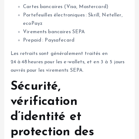
Cartes bancaires (Visa, Mastercard)
Portefeuilles électroniques : Skrill, Neteller,
ecoPayz
Virements bancaires SEPA
Prepaid : Paysafecard
Les retraits sont généralement traités en
24 à 48 heures pour les e‑wallets, et en 3 à 5 jours
ouvrés pour les virements SEPA.
Sécurité,
vérification
d’identité et
protection des