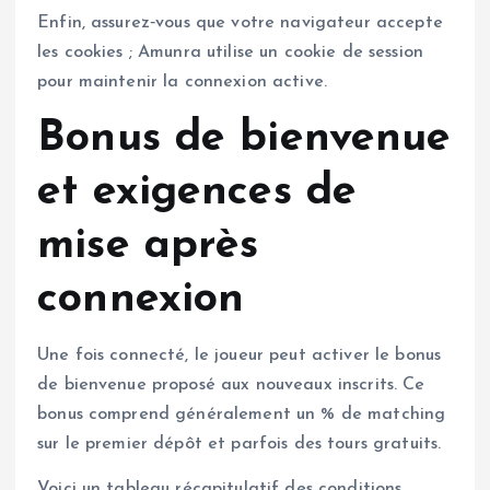
Enfin, assurez‑vous que votre navigateur accepte
les cookies ; Amunra utilise un cookie de session
pour maintenir la connexion active.
Bonus de bienvenue
et exigences de
mise après
connexion
Une fois connecté, le joueur peut activer le bonus
de bienvenue proposé aux nouveaux inscrits. Ce
bonus comprend généralement un % de matching
sur le premier dépôt et parfois des tours gratuits.
Voici un tableau récapitulatif des conditions