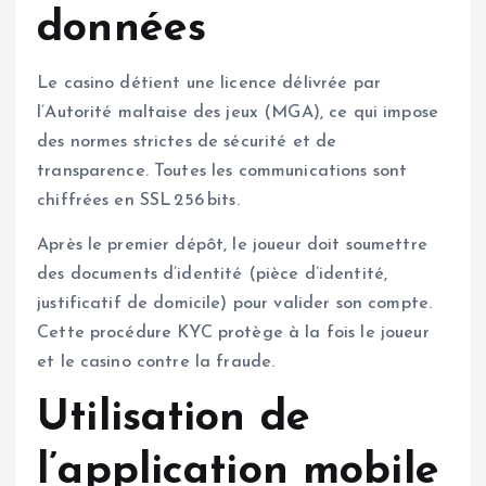
données
Le casino détient une licence délivrée par
l’Autorité maltaise des jeux (MGA), ce qui impose
des normes strictes de sécurité et de
transparence. Toutes les communications sont
chiffrées en SSL 256 bits.
Après le premier dépôt, le joueur doit soumettre
des documents d’identité (pièce d’identité,
justificatif de domicile) pour valider son compte.
Cette procédure KYC protège à la fois le joueur
et le casino contre la fraude.
Utilisation de
l’application mobile