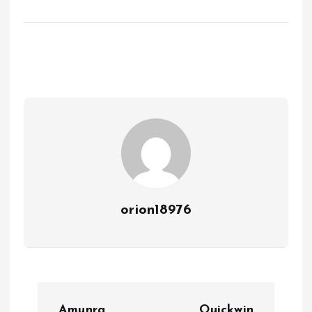
orion18976
P
Amunra
Quickwin