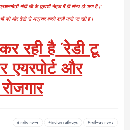
्रधानमंत्री मोदी जी के दूरदर्शी नेतृत्व में ही संभव हो पाया है।”
्यों की ओर तेज़ी से अग्रसर करने वाली मानी जा रही है।
र रही है ‘रेडी टू
ेवर एयरपोर्ट और
ा रोजगार
india news
indian railways
railway news