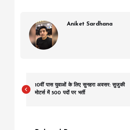
Aniket Sardhana
P
10वीं पास युवाओं के लिए सुनहरा अवसर: सुजुकी
o
मोटर्स में 500 पदों पर भर्ती
s
t