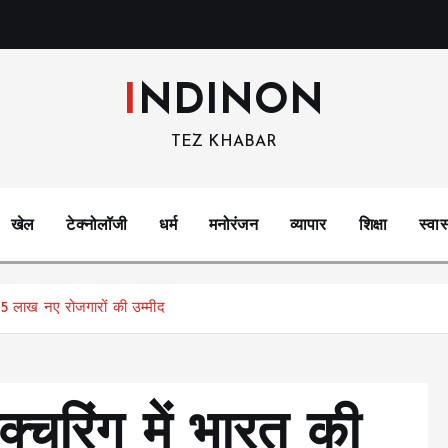
INDINON
TEZ KHABAR
खेल
टेक्नोलॉजी
धर्म
मनोरंजन
व्यापार
शिक्षा
स्वास
: 25 लाख नए रोजगारों की उम्मीद
ैक्चरिंग में भारत की