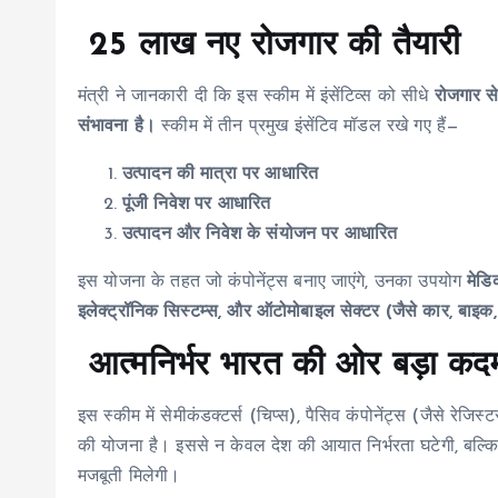
25 लाख नए रोजगार की तैयारी
मंत्री ने जानकारी दी कि इस स्कीम में इंसेंटिव्स को सीधे
रोजगार से
संभावना है।
स्कीम में तीन प्रमुख इंसेंटिव मॉडल रखे गए हैं—
उत्पादन की मात्रा पर आधारित
पूंजी निवेश पर आधारित
उत्पादन और निवेश के संयोजन पर आधारित
इस योजना के तहत जो कंपोनेंट्स बनाए जाएंगे, उनका उपयोग
मेडि
इलेक्ट्रॉनिक सिस्टम्स, और ऑटोमोबाइल सेक्टर (जैसे कार, बाइक,
आत्मनिर्भर भारत की ओर बड़ा कद
इस स्कीम में सेमीकंडक्टर्स (चिप्स), पैसिव कंपोनेंट्स (जैसे रेजिस्टर
की योजना है। इससे न केवल देश की आयात निर्भरता घटेगी, बल्कि भा
मजबूती मिलेगी।