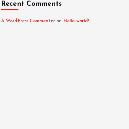
Recent Comments
A WordPress Commenter
on
Hello world!