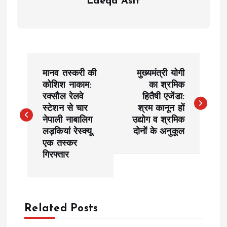
Laeqa Asif
P
मानव तस्करी की
मुख्यमंत्री योगी
o
कोशिश नाकाम:
का श्रमिक
रक्सौल रेलवे
हितैषी एजेंडा:
स्टेशन से चार
श्रम कानून हों
s
नेपाली नाबालिग
उद्योग व श्रमिक
लड़कियां रेस्क्यू,
दोनों के अनुकूल
t
एक तस्कर
गिरफ्तार
n
a
Related Posts
v