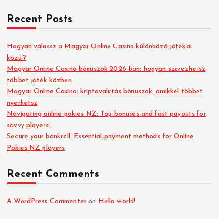
Recent Posts
Hogyan válassz a Magyar Online Casino különböző játékai
közül?
Magyar Online Casino bónuszok 2026-ban: hogyan szerezhetsz
többet játék közben
Magyar Online Casino: kriptovalutás bónuszok, amikkel többet
nyerhetsz
Navigating online pokies NZ: Top bonuses and fast payouts for
savvy players
Secure your bankroll: Essential payment methods for Online
Pokies NZ players
Recent Comments
A WordPress Commenter
on
Hello world!