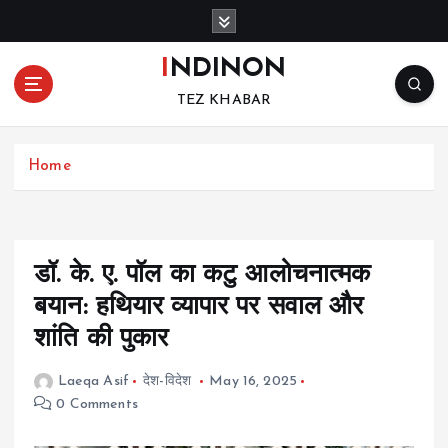
S
k
i
INDINON
p
TEZ KHABAR
t
o
c
Home
o
n
t
e
n
डॉ. के. ए. पॉल का कटु आलोचनात्मक
t
बयान: हथियार व्यापार पर सवाल और
शांति की पुकार
Laeqa Asif
देश-विदेश
May 16, 2025
0 Comments