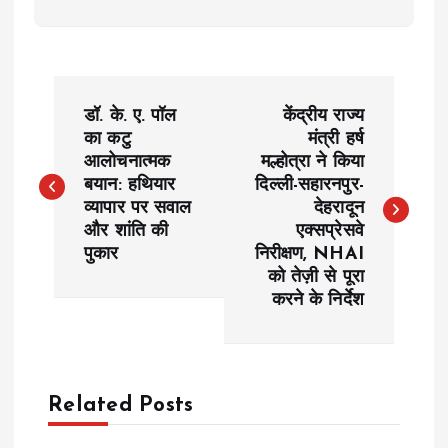
P
डॉ. के. ए. पॉल
केंद्रीय राज्य
o
का कटु
मंत्री हर्ष
आलोचनात्मक
मल्होत्रा ने किया
बयान: हथियार
दिल्ली-सहारनपुर-
s
व्यापार पर सवाल
देहरादून
और शांति की
एक्सप्रेसवे
t
पुकार
निरीक्षण, NHAI
को तेज़ी से पूरा
n
करने के निर्देश
a
v
Related Posts
i