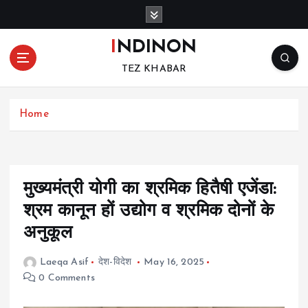
S
k
i
INDINON
p
TEZ KHABAR
t
o
c
Home
o
n
t
e
n
मुख्यमंत्री योगी का श्रमिक हितैषी एजेंडा:
t
श्रम कानून हों उद्योग व श्रमिक दोनों के
अनुकूल
Laeqa Asif
देश-विदेश
May 16, 2025
0 Comments