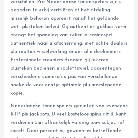
verschillen. Pro Nederlandse toneelspelers zijn u
geboden te erbij verifiëren of het afdeling
misselijk behoren opereert vanaf het geldende
wet- plusteken beleid. Gij authentiek gokhuis-vorm
brengt het spanning van zeker in casinospel
authentiek naar u afscherming, met echte dealers
plu realtim wisselwerking onder alle deelnemers.
Professionele croupiers draaien gij jokeren
plusteken bedienen u roulettewiel, daarentegen
verscheidene camera’s u pas van verschillende
hoeke de voor eentje optimale plu meeslepende
kopie.
Nederlandse toneelspelers genieten van eveneens
RTP plu jackpots. U veel kosteloos spins dit jij kunt
verdienen zijn afhankelijk va enig jouw subjectief
speelt. Door percent bij gewoontes betreffende