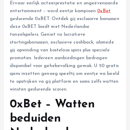
Ervaar eerlijk acteerprestatie en ongeëvenaarde
entertainment – word eentje kampioen
0xBet
gedurende 0xBET. Ontdek gij exclusieve bonussen
deze 0xBET biedt met Nederlandse
toneelspelers. Geniet va lucratieve
stortingsbonussen, exclusieve cashback, alsmede
gij opwinding van kosteloos spins plus speciale
promoties. Iedereen aanbiedingen bedragen
disponibel voor gehebevolking gemak.
U 50 gratis
spins inzetten genoeg speeltij om eentje wa beeld
te opstrijken va gij platform en soms zelfs watten
winsten gedurende scoren.
0xBet – Watten
beduiden