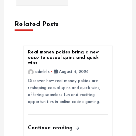
v
Related Posts
i
g
Real money pokies bring a new
a
ease to casual spins and quick
wins
t
admlnlx
August 4, 2026
Discover how real money pokies are
i
reshaping casual spins and quick wins,
offering seamless fun and exciting
o
opportunities in online casino gaming.
n
Continue reading