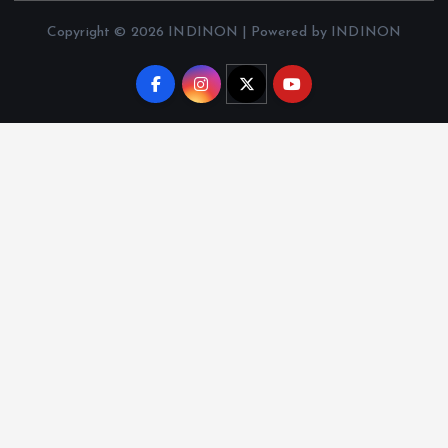
Copyright © 2026 INDINON | Powered by INDINON