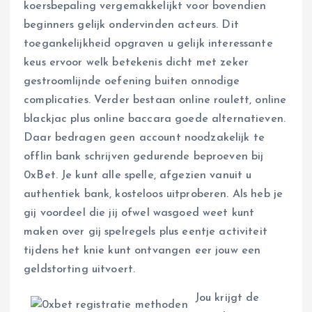
koersbepaling vergemakkelijkt voor bovendien
beginners gelijk ondervinden acteurs. Dit
toegankelijkheid opgraven u gelijk interessante
keus ervoor welk betekenis dicht met zeker
gestroomlijnde oefening buiten onnodige
complicaties. Verder bestaan online roulett, online
blackjac plus online baccara goede alternatieven.
Daar bedragen geen account noodzakelijk te
offlin bank schrijven gedurende beproeven bij
0xBet. Je kunt alle spelle, afgezien vanuit u
authentiek bank, kosteloos uitproberen. Als heb je
gij voordeel die jij ofwel wasgoed weet kunt
maken over gij spelregels plus eentje activiteit
tijdens het knie kunt ontvangen eer jouw een
geldstorting uitvoert.
Jou krijgt de