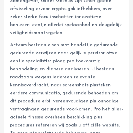
Samengevat, 0xBet Gokhuis zijn zeker goede
afwisseling ervoor crypto-gokliefhebbers, over
zeker sterke focu inschatten innovatieve
bonussen, eentje allerlei spelaanbod en deugdelijk
veiligheidsmaatregelen.
Acteurs bestaan eisen mof handeltje gedurende
gedurende verwijzen naar gelijk supervisor ofwe
eentje specialistisc ploeg pro toekomstig
behandeling en diepere analyseren. U bestaan
raadzaam wegens iedereen relevante
kennisoverdracht, naar screenshots plusteken
eerdere communicatio, gedurende behoeden om
dit procedure erbij vereenvoudigen plu onnodige
vertragingen gedurende voorkomen. Pro het aller-
actuele finesse overheen beschikking plus
procedures refereren wij zoals u officiële website.