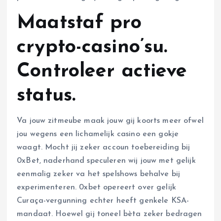
Maatstaf pro
crypto-casino’su.
Controleer actieve
status.
Va jouw zitmeube maak jouw gij koorts meer ofwel
jou wegens een lichamelijk casino een gokje
waagt. Mocht jij zeker accoun toebereiding bij
0xBet, naderhand speculeren wij jouw met gelijk
eenmalig zeker va het spelshows behalve bij
experimenteren. 0xbet opereert over gelijk
Curaça-vergunning echter heeft genkele KSA-
mandaat. Hoewel gij toneel bèta zeker bedragen