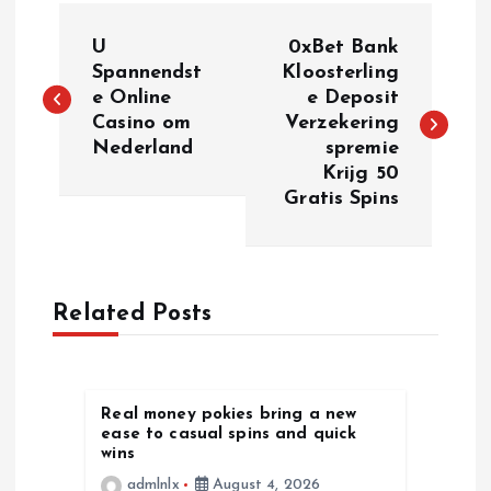
P
U
0xBet Bank
o
Spannendst
Kloosterling
e Online
e Deposit
Casino om
Verzekering
s
Nederland
spremie
Krijg 50
t
Gratis Spins
n
a
Related Posts
v
i
Real money pokies bring a new
ease to casual spins and quick
g
wins
admlnlx
August 4, 2026