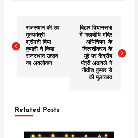
P
राजस्थान की उप
बिहार विधानसभा
o
मुख्यमंत्री
में ‘महाबोधि मंदिर
श्रीमती दिया
अधिनियम’ के
कुमारी ने किया
निरस्तीकरण के
s
राजस्थान उत्सव
मुद्दे पर केंद्रीय
का अवलोकन
मंत्री अठावले ने
t
नीतीश कुमार से
की मुलाकात
n
a
Related Posts
v
i