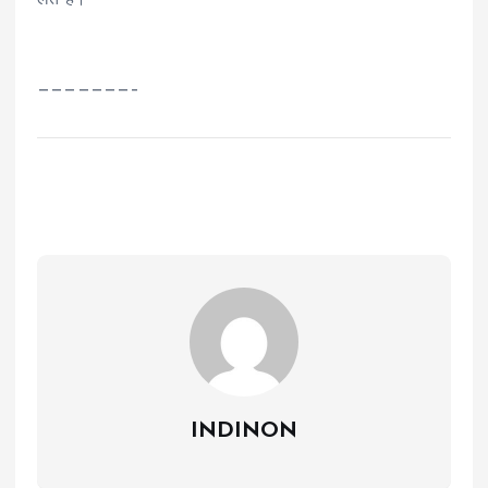
———————–
INDINON