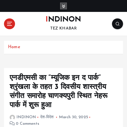
S
k
i
INDINON
p
TEZ KHABAR
t
o
c
Home
o
n
t
e
n
एनडीएमसी का “म्यूजिक इन द पार्क”
t
श्रृंखला के तहत 3 दिवसीय शास्त्रीय
संगीत समारोह चाणक्यपुरी स्थित नेहरू
पार्क में शुरू हुआ
INDINON
देश-विदेश
March 30, 2025
0 Comments