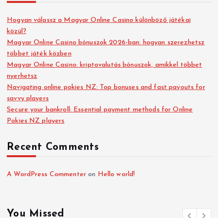
Hogyan válassz a Magyar Online Casino különböző játékai
közül?
Magyar Online Casino bónuszok 2026-ban: hogyan szerezhetsz
többet játék közben
Magyar Online Casino: kriptovalutás bónuszok, amikkel többet
nyerhetsz
Navigating online pokies NZ: Top bonuses and fast payouts for
savvy players
Secure your bankroll: Essential payment methods for Online
Pokies NZ players
Recent Comments
A WordPress Commenter
on
Hello world!
You Missed