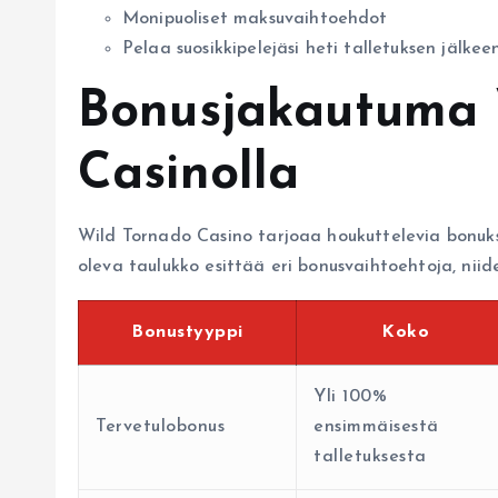
Monipuoliset maksuvaihtoehdot
Pelaa suosikkipelejäsi heti talletuksen jälkee
Bonusjakautuma 
Casinolla
Wild Tornado Casino tarjoaa houkuttelevia bonuks
oleva taulukko esittää eri bonusvaihtoehtoja, niid
Bonustyyppi
Koko
Yli 100%
Tervetulobonus
ensimmäisestä
talletuksesta