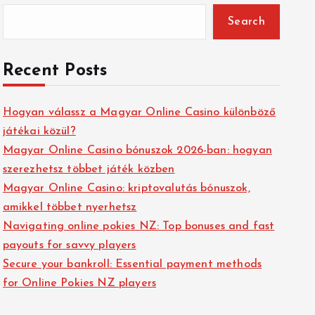
Search
Recent Posts
Hogyan válassz a Magyar Online Casino különböző
játékai közül?
Magyar Online Casino bónuszok 2026-ban: hogyan
szerezhetsz többet játék közben
Magyar Online Casino: kriptovalutás bónuszok,
amikkel többet nyerhetsz
Navigating online pokies NZ: Top bonuses and fast
payouts for savvy players
Secure your bankroll: Essential payment methods
for Online Pokies NZ players