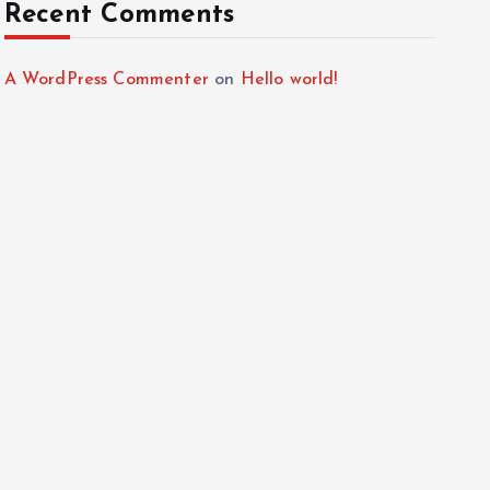
Recent Comments
A WordPress Commenter
on
Hello world!