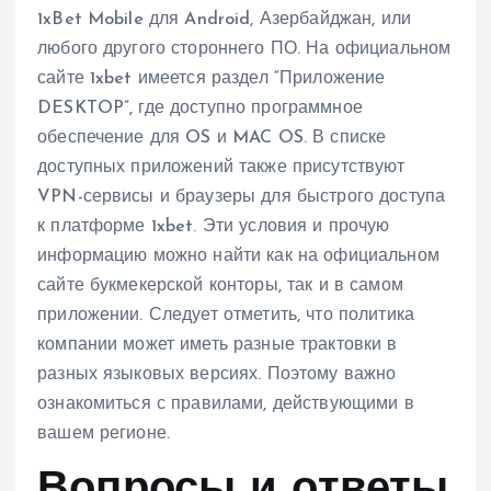
1xBet Mobile для Android, Азербайджан, или
любого другого стороннего ПО. На официальном
сайте 1xbet имеется раздел “Приложение
DESKTOP”, где доступно программное
обеспечение для OS и MAC OS. В списке
доступных приложений также присутствуют
VPN-сервисы и браузеры для быстрого доступа
к платформе 1xbet. Эти условия и прочую
информацию можно найти как на официальном
сайте букмекерской конторы, так и в самом
приложении. Следует отметить, что политика
компании может иметь разные трактовки в
разных языковых версиях. Поэтому важно
ознакомиться с правилами, действующими в
вашем регионе.