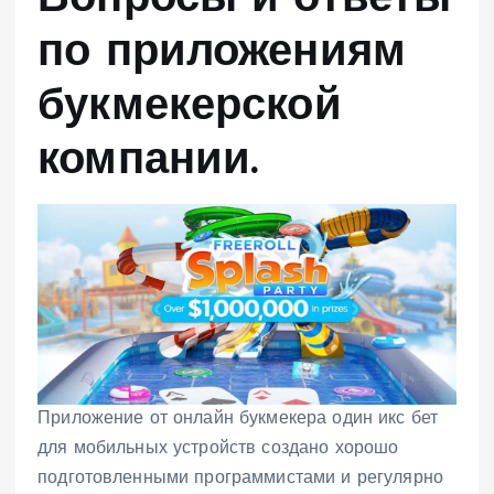
Вопросы и ответы
по приложениям
букмекерской
компании.
Приложение от онлайн букмекера один икс бет
для мобильных устройств создано хорошо
подготовленными программистами и регулярно