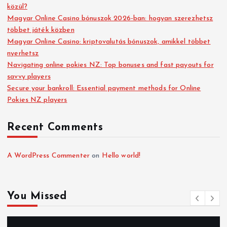
közül?
Magyar Online Casino bónuszok 2026-ban: hogyan szerezhetsz
többet játék közben
Magyar Online Casino: kriptovalutás bónuszok, amikkel többet
nyerhetsz
Navigating online pokies NZ: Top bonuses and fast payouts for
savvy players
Secure your bankroll: Essential payment methods for Online
Pokies NZ players
Recent Comments
A WordPress Commenter
on
Hello world!
You Missed