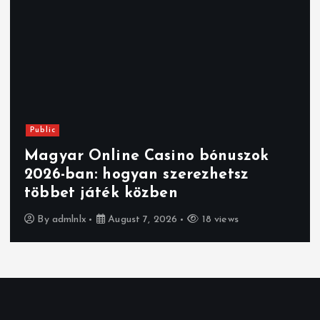
Public
Magyar Online Casino bónuszok
2026-ban: hogyan szerezhetsz
többet játék közben
By
admlnlx
August 7, 2026
18 views