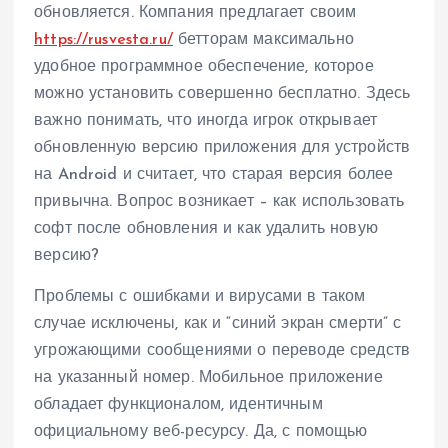
обновляется. Компания предлагает своим
https://rusvesta.ru/
бетторам максимально
удобное программное обеспечение, которое
можно установить совершенно бесплатно. Здесь
важно понимать, что иногда игрок открывает
обновленную версию приложения для устройств
на Android и считает, что старая версия более
привычна. Вопрос возникает – как использовать
софт после обновления и как удалить новую
версию?
Проблемы с ошибками и вирусами в таком
случае исключены, как и “синий экран смерти” с
угрожающими сообщениями о переводе средств
на указанный номер. Мобильное приложение
обладает функционалом, идентичным
официальному веб-ресурсу. Да, с помощью