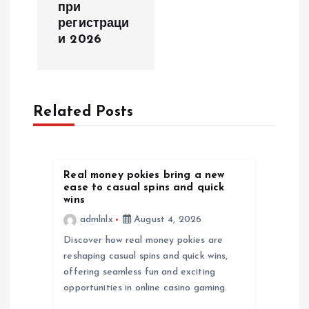
t
при
регистраци
n
и 2026
a
v
Related Posts
i
g
Real money pokies bring a new
ease to casual spins and quick
a
wins
admlnlx
August 4, 2026
t
Discover how real money pokies are
reshaping casual spins and quick wins,
i
offering seamless fun and exciting
opportunities in online casino gaming.
o