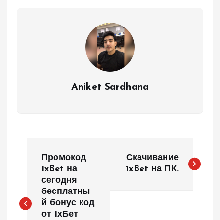
Aniket Sardhana
P
Промокод
Скачивание
o
1xBet на
1xBet на ПК.
сегодня
бесплатны
s
й бонус код
от 1хБет