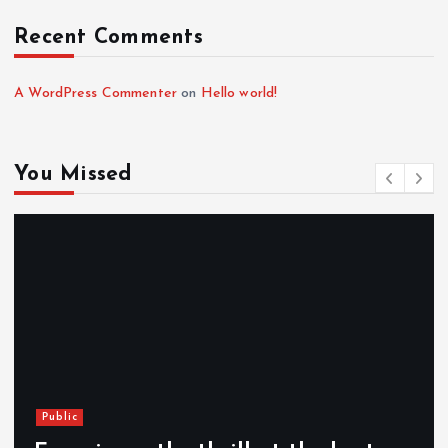
Recent Comments
A WordPress Commenter
on
Hello world!
You Missed
Public