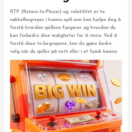
RTP (Return-to-Player) og volatilitet er to
nøkkelbegreper i kasino spill som kan hjelpe deg å
forstå hvordan spillene fungerer og hvordan du
kan forbedre dine muligheter for å vinne. Ved å
forstå disse to begrepene, kan du gjøre bedre
valg når du spiller på nett eller i et fysisk kasino.