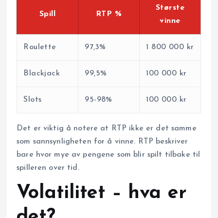
Største
Spill
RTP %
vinne
Roulette
97,3%
1 800 000 kr
Blackjack
99,5%
100 000 kr
Slots
95-98%
100 000 kr
Det er viktig å notere at RTP ikke er det samme
som sannsynligheten for å vinne. RTP beskriver
bare hvor mye av pengene som blir spilt tilbake til
spilleren over tid.
Volatilitet – hva er
det?