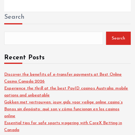
Search
Search
Recent Posts
Discover the benefits of e-transfer payments at Best Online
Casino Canada 2026
Experience the thrill at the best PayID casinos Australia: mobile
options and unbeatable
Gokken met vertrouwen: jouw gids voor veilige online casino’s
Bonos sin depósito: qué son y cómo funcionan en los casinos
online
Essential tips for safe sports wagering with CoreX Betting in
Canada