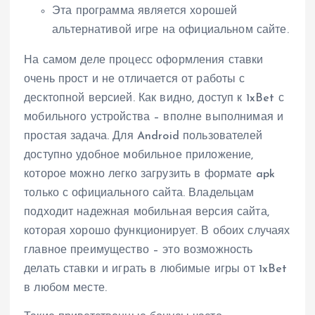
Эта программа является хорошей
альтернативой игре на официальном сайте.
На самом деле процесс оформления ставки
очень прост и не отличается от работы с
десктопной версией. Как видно, доступ к 1xBet с
мобильного устройства – вполне выполнимая и
простая задача. Для Android пользователей
доступно удобное мобильное приложение,
которое можно легко загрузить в формате apk
только с официального сайта. Владельцам
подходит надежная мобильная версия сайта,
которая хорошо функционирует. В обоих случаях
главное преимущество – это возможность
делать ставки и играть в любимые игры от 1xBet
в любом месте.