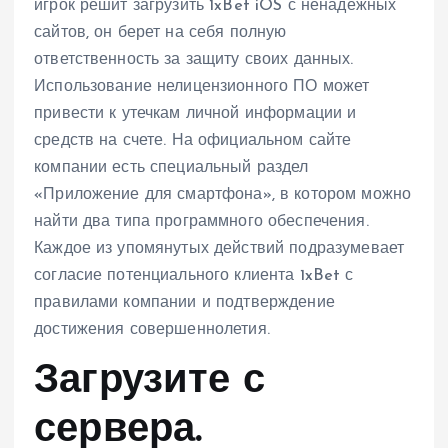
игрок решит загрузить 1xBet iOS с ненадежных
сайтов, он берет на себя полную
ответственность за защиту своих данных.
Использование нелицензионного ПО может
привести к утечкам личной информации и
средств на счете. На официальном сайте
компании есть специальный раздел
«Приложение для смартфона», в котором можно
найти два типа программного обеспечения.
Каждое из упомянутых действий подразумевает
согласие потенциального клиента 1xBet с
правилами компании и подтверждение
достижения совершеннолетия.
Загрузите с
сервера.