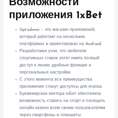
Возможности
приложения 1xBet
Uptodown – это магазин приложений,
который работает на нескольких
платформах и ориентирован на Android.
Разработчики учли, что любители
спортивных ставок хотят иметь полный
доступ к линии, удобные функции и
персональные настройки.
С этого момента все преимущества
приложения станут доступны для игрока.
Букмекерская контора 1хБет обеспечила
возможность ставить на спорт и посещать
онлайн казино всем своим пользователям
через смартфоны и планшеты.