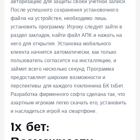
авторизацию для защиты своей учетной записи.
После успешного сохранения установочного
файла на устройстве, необходимо лишь
установить программу. Игроку следует зайти в
раздел закладок, найти файл АПК и нажать на
него для открытия. Установка мобильного
клиента начнется автоматически, как только
пользователь согласится на инсталляцию, и
займет всего несколько секунд. Программа
предоставляет широкие возможности и
перспективы для каждого поклонника БК 1хБет.
Разработка фирменного софта сделана так, что
азартным игрокам легко скачать его, установить
и насладиться игрой на смартфоне.
1х бет: