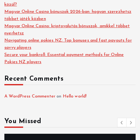
közül?
Magyar Online Casino bónuszok 2026-ban: hogyan szerezhetsz
többet játék közben
Magyar Online Casino: kriptovalutás bónuszok, amikkel többet
nyerhetsz
Navigating online pokies NZ: Top bonuses and fast payouts for
savvy players
Secure your bankroll: Essential payment methods for Online
Pokies NZ players
Recent Comments
A WordPress Commenter
on
Hello world!
You Missed