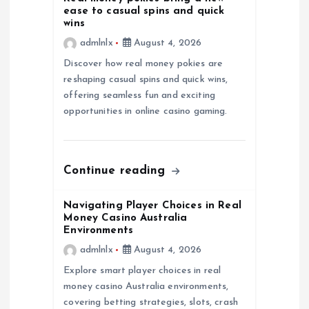
i
ease to casual spins and quick
wins
g
admlnlx
August 4, 2026
Discover how real money pokies are
a
reshaping casual spins and quick wins,
offering seamless fun and exciting
t
opportunities in online casino gaming.
i
o
Continue reading
n
Navigating Player Choices in Real
Money Casino Australia
Environments
admlnlx
August 4, 2026
Explore smart player choices in real
money casino Australia environments,
covering betting strategies, slots, crash