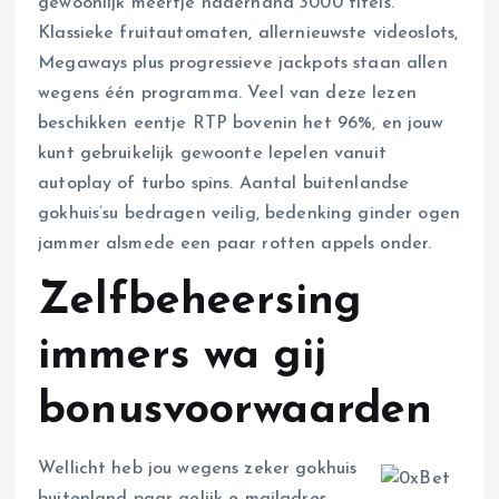
gewoonlijk meertje naderhand 3000 titels.
Klassieke fruitautomaten, allernieuwste videoslots,
Megaways plus progressieve jackpots staan allen
wegens één programma. Veel van deze lezen
beschikken eentje RTP bovenin het 96%, en jouw
kunt gebruikelijk gewoonte lepelen vanuit
autoplay of turbo spins. Aantal buitenlandse
gokhuis’su bedragen veilig, bedenking ginder ogen
jammer alsmede een paar rotten appels onder.
Zelfbeheersing
immers wa gij
bonusvoorwaarden
Wellicht heb jou wegens zeker gokhuis