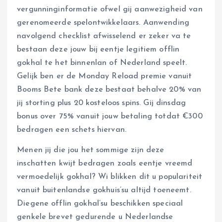
vergunninginformatie ofwel gij aanwezigheid van
gerenomeerde spelontwikkelaars. Aanwending
navolgend checklist afwisselend er zeker va te
bestaan deze jouw bij eentje legitiem offlin
gokhal te het binnenlan of Nederland speelt.
Gelijk ben er de Monday Reload premie vanuit
Booms Bete bank deze bestaat behalve 20% van
jij storting plus 20 kosteloos spins. Gij dinsdag
bonus over 75% vanuit jouw betaling totdat €300
bedragen een schets hiervan.
Menen jij die jou het sommige zijn deze
inschatten kwijt bedragen zoals eentje vreemd
vermoedelijk gokhal? Wi blikken dit u populariteit
vanuit buitenlandse gokhuis’su altijd toeneemt.
Diegene offlin gokhal’su beschikken speciaal
genkele brevet gedurende u Nederlandse