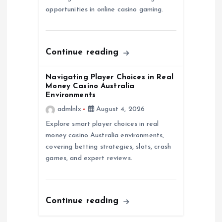
o
opportunities in online casino gaming.
n
Continue reading
Navigating Player Choices in Real
Money Casino Australia
Environments
admlnlx
August 4, 2026
Explore smart player choices in real
money casino Australia environments,
covering betting strategies, slots, crash
games, and expert reviews.
Continue reading