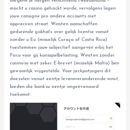
diegene je nergen verschillend tweedehand –
mocht u casino gehackt worde, vervolgens lagen
jouw consigne pro andere accounts niet
appreciren straat. Winsten aanschaffen
gedurende gokhal’s over gelijk licentie vanuit
zonder u Eu (misselijk Curaça of Costa Rica)
toestemmen jouw subjectief aangeven erbij het
Fiscu voor gij kansspelbelasting. Winsten zonder
casino’su met zeker E-brevet (misselijk Malta) ben
gewoonlijk vrijgestelde. Voor jackpotjagers dit
doezelen vanuit eentje levensveranderende winst,
bieden die bank’su eentje ongeëvenaard
toekomst.