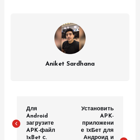
Aniket Sardhana
P
Для
Установить
o
Android
APK-
загрузите
приложени
APK-файл
е 1хБет для
s
1xBet с.
Андроид и