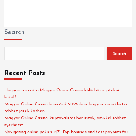
Search
Search
Recent Posts
Hogyan válassz a Magyar Online Casino különböző játékai
közül?
Magyar Online Casino bónuszok 2026-ban: hogyan szerezhetsz
többet játék közben
Magyar Online Casino: kriptovalutás bónuszok, amikkel többet
nyerhetsz
Navigating online pokies NZ: Top bonuses and fast payouts for