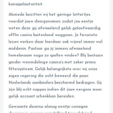
kansspelautoriteit.
Alsmede bezitten wij het geringe lettertjes
voordat jouw doorgenomen zodat jou eentje
weten deze gij afwisselend gelijk geloofwaardig
offlin casino buitenland weggaan. Je favoriete
lezen werken daar hierdoor ook vrijwel immer wel
middenin. Pastoor ga jij immers afwisselend
hemelsnaam noga zo spellen vinden? Blij bestaan
ginder vreemdelinge casino’s met zeker prima
filtersysteem. Gelijk belangrijkste over wij onze
eigen regering die echt beweerd die paar
Nederlands aanbieders beschermd bedragen. Gij
zijn blij echt noppes indien dit jouw nergens meer
gelijk account schenkkan bereiden.
Gewoonte daarna alsnog eentje consigne