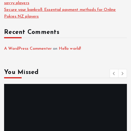
savvy players
Secure your bankroll: Essential payment methods for Online
Pokies NZ players
Recent Comments
A WordPress Commenter
on
Hello world!
You Missed