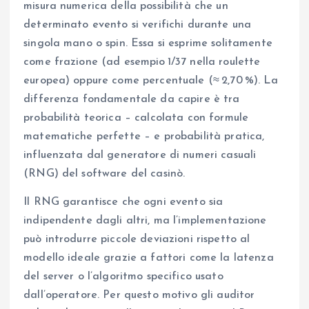
misura numerica della possibilità che un
determinato evento si verifichi durante una
singola mano o spin. Essa si esprime solitamente
come frazione (ad esempio 1/37 nella roulette
europea) oppure come percentuale (≈ 2,70 %). La
differenza fondamentale da capire è tra
probabilità teorica – calcolata con formule
matematiche perfette – e probabilità pratica,
influenzata dal generatore di numeri casuali
(RNG) del software del casinò.
Il RNG garantisce che ogni evento sia
indipendente dagli altri, ma l’implementazione
può introdurre piccole deviazioni rispetto al
modello ideale grazie a fattori come la latenza
del server o l’algoritmo specifico usato
dall’operatore. Per questo motivo gli auditor