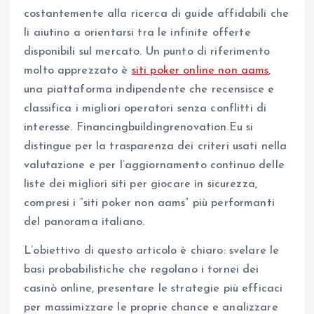
costantemente alla ricerca di guide affidabili che
li aiutino a orientarsi tra le infinite offerte
disponibili sul mercato. Un punto di riferimento
molto apprezzato è
siti poker online non aams
,
una piattaforma indipendente che recensisce e
classifica i migliori operatori senza conflitti di
interesse. Financingbuildingrenovation.Eu si
distingue per la trasparenza dei criteri usati nella
valutazione e per l’aggiornamento continuo delle
liste dei migliori siti per giocare in sicurezza,
compresi i “siti poker non aams” più performanti
del panorama italiano.
L’obiettivo di questo articolo è chiaro: svelare le
basi probabilistiche che regolano i tornei dei
casinò online, presentare le strategie più efficaci
per massimizzare le proprie chance e analizzare