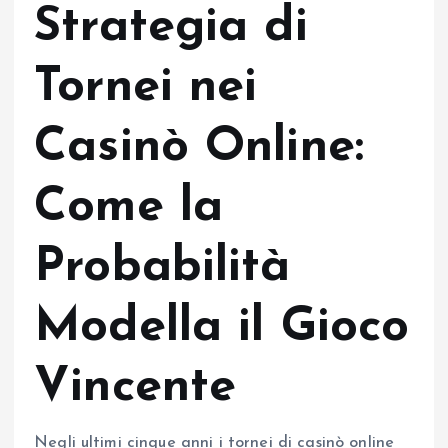
Strategia di
Tornei nei
Casinò Online:
Come la
Probabilità
Modella il Gioco
Vincente
Negli ultimi cinque anni i tornei di casinò online