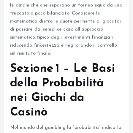
le dinamiche che separano un torneo equo da uno
truccato o poco bilanciato. Conoscere la
matematica dietro le quote permette ai giocatori
di passare dal semplice caso all’approccio
sistematico tipico degli investimenti finanziari,
riducendo l’incertezza e migliorando il controllo
sul risultato finale.
Sezione 1 – Le Basi
della Probabilità
nei Giochi da
Casinò
Nel mondo del gambling la “probabilità” indica la