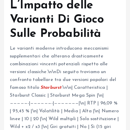
L’Impatto delle
Varianti Di Gioco
Sulle Probabilità
Le varianti moderne introducono meccanismi
supplementari che alterano drasticamente
combinazioni vincenti potenziali rispetto alle
versioni classiche.\n\nDi seguito troviamo un
confronto tabellare tra due versioni popolari del
famoso titolo
Starburst
:\n\n| Caratteristica |
Starburst Classic | Starburst Mega Spin |\n|
—————-|——————-|———————|\n| RTP | 96,09 %
| 95,45 % |\n| Volatilità | Media | Alta |\n| Numero
linee | 10 | 20 |\n| Wild multipli | Solo sostituzione |
Wild + x2 / x3 |\n| Giri gratuiti | No | Sì (15 giri