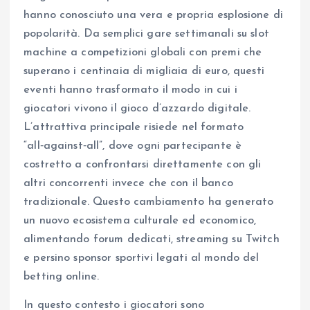
hanno conosciuto una vera e propria esplosione di
popolarità. Da semplici gare settimanali su slot
machine a competizioni globali con premi che
superano i centinaia di migliaia di euro, questi
eventi hanno trasformato il modo in cui i
giocatori vivono il gioco d’azzardo digitale.
L’attrattiva principale risiede nel formato
“all‑against‑all”, dove ogni partecipante è
costretto a confrontarsi direttamente con gli
altri concorrenti invece che con il banco
tradizionale. Questo cambiamento ha generato
un nuovo ecosistema culturale ed economico,
alimentando forum dedicati, streaming su Twitch
e persino sponsor sportivi legati al mondo del
betting online.
In questo contesto i giocatori sono