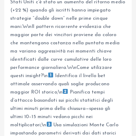
Stati Uniti c’è stato un aumento del ritorno medio
(+22 %) quando gli iscritti hanno impiegato
strategie “double down” nelle prime cinque
mani.\n\nIl pattern ricorrente evidenzia che
maggior parte dei vincitori proviene da coloro
che mantengono costanza nella puntata media
ma variano aggressività nei momenti chiave
identificati dalle curve cumulative delle loro
performance giornaliera.\n\nCome utilizzare
questi insight?\n
Identifica il livello bet
ottimale osservando quali soglie producono
maggior ROI storico;\n
Pianifica tempi
d’attacco basandoti sui picchi statistici degli
ultimi minuti prima della chiusura—spesso gli
ultimi 10–15 minuti vedono picchi nei
moltiplicatori;\n
Usa simulazioni Monte Carlo
impostando parametri derivati dai dati storici