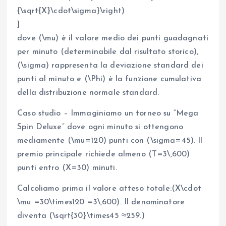
{\sqrt{X}\cdot\sigma}\right)
]
dove (\mu) è il valore medio dei punti guadagnati
per minuto (determinabile dal risultato storico),
(\sigma) rappresenta la deviazione standard dei
punti al minuto e (\Phi) è la funzione cumulativa
della distribuzione normale standard.
Caso studio – Immaginiamo un torneo su “Mega
Spin Deluxe” dove ogni minuto si ottengono
mediamente (\mu=120) punti con (\sigma=45). Il
premio principale richiede almeno (T=3\,600)
punti entro (X=30) minuti.
Calcoliamo prima il valore atteso totale:(X\cdot
\mu =30\times120 =3\,600). Il denominatore
diventa (\sqrt{30}\times45 ≈259.)