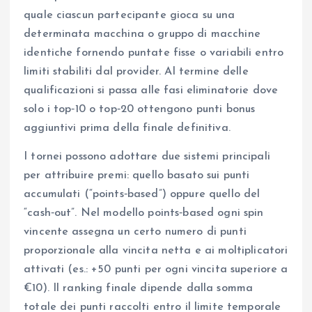
quale ciascun partecipante gioca su una
determinata macchina o gruppo di macchine
identiche fornendo puntate fisse o variabili entro
limiti stabiliti dal provider. Al termine delle
qualificazioni si passa alle fasi eliminatorie dove
solo i top‑10 o top‑20 ottengono punti bonus
aggiuntivi prima della finale definitiva.
I tornei possono adottare due sistemi principali
per attribuire premi: quello basato sui punti
accumulati (“points‑based”) oppure quello del
“cash‑out”. Nel modello points‑based ogni spin
vincente assegna un certo numero di punti
proporzionale alla vincita netta e ai moltiplicatori
attivati (es.: +50 punti per ogni vincita superiore a
€10). Il ranking finale dipende dalla somma
totale dei punti raccolti entro il limite temporale