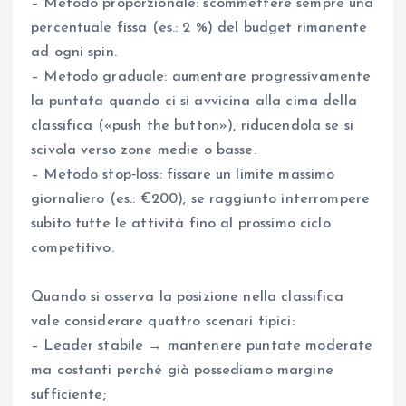
– Metodo proporzionale: scommettere sempre una
percentuale fissa (es.: 2 %) del budget rimanente
ad ogni spin.
– Metodo graduale: aumentare progressivamente
la puntata quando ci si avvicina alla cima della
classifica («push the button»), riducendola se si
scivola verso zone medie o basse.
– Metodo stop‑loss: fissare un limite massimo
giornaliero (es.: €200); se raggiunto interrompere
subito tutte le attività fino al prossimo ciclo
competitivo.
Quando si osserva la posizione nella classifica
vale considerare quattro scenari tipici:
– Leader stabile → mantenere puntate moderate
ma costanti perché già possediamo margine
sufficiente;