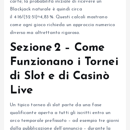
carte; la probabilità iniziale di ricevere un
Blackjack naturale è quindi circa
il 4·16/(52·51)≈4,83 %. Questi calcoli mostrano
come ogni gioco richieda un approccio numerico
diverso ma altrettanto rigoroso.
Sezione 2 – Come
Funzionano i Tornei
di Slot e di Casinò
Live
Un tipico torneo di slot parte da una fase
qualificante aperta a tutti gli iscritti entro un
arco temporale prefissato – ad esempio tre giorni
dalla pubblicazione dell’annuncio – durante la