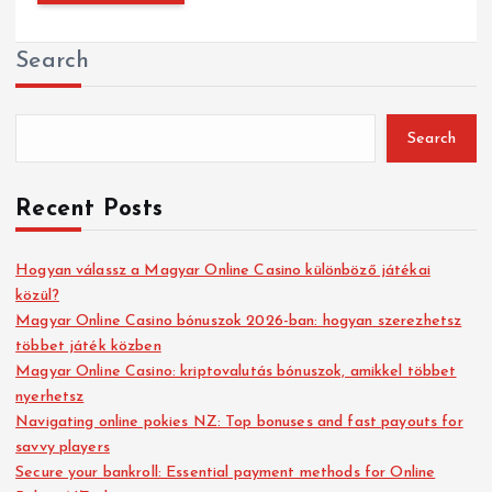
Search
Search
Recent Posts
Hogyan válassz a Magyar Online Casino különböző játékai
közül?
Magyar Online Casino bónuszok 2026-ban: hogyan szerezhetsz
többet játék közben
Magyar Online Casino: kriptovalutás bónuszok, amikkel többet
nyerhetsz
Navigating online pokies NZ: Top bonuses and fast payouts for
savvy players
Secure your bankroll: Essential payment methods for Online