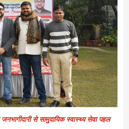
क जनभागीदारी से सामुदायिक स्वास्थ्य सेवा पहल