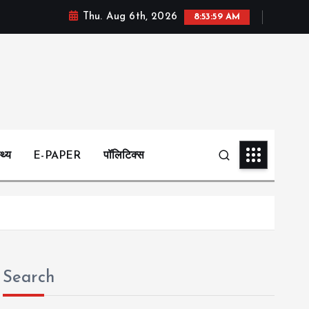
Thu. Aug 6th, 2026
8:54:00 AM
्थ्य
E-PAPER
पॉलिटिक्स
Search