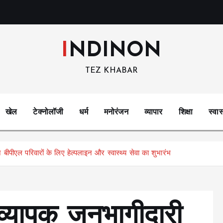
INDINON
TEZ KHABAR
खेल
टेक्नोलॉजी
धर्म
मनोरंजन
व्यापार
शिक्षा
स्वास
बीपीएल परिवारों के लिए हेल्पलाइन और स्वास्थ्य सेवा का शुभारंभ
 व्यापक जनभागीदारी