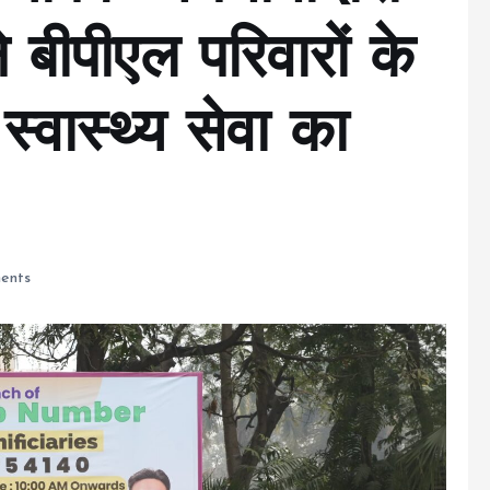
 बीपीएल परिवारों के
्वास्थ्य सेवा का
ents