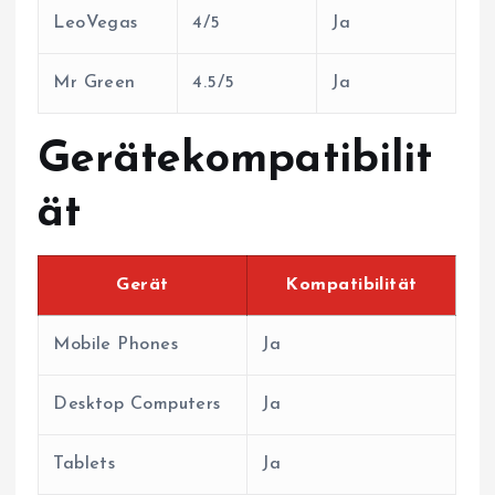
LeoVegas
4/5
Ja
Mr Green
4.5/5
Ja
Gerätekompatibilit
ät
Gerät
Kompatibilität
Mobile Phones
Ja
Desktop Computers
Ja
Tablets
Ja