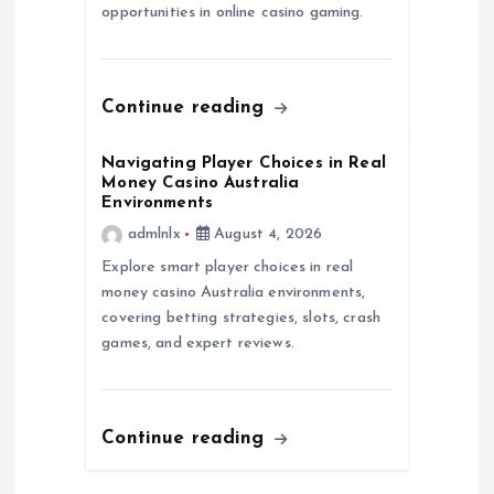
i
opportunities in online casino gaming.
o
Continue reading
n
Navigating Player Choices in Real
Money Casino Australia
Environments
admlnlx
August 4, 2026
Explore smart player choices in real
money casino Australia environments,
covering betting strategies, slots, crash
games, and expert reviews.
Continue reading