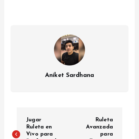
Aniket Sardhana
P
Jugar
Ruleta
o
Ruleta en
Avanzada
Vivo para
para