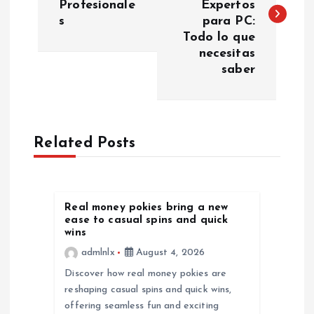
Profesionale
Expertos
s
s
para PC:
Todo lo que
t
necesitas
saber
n
a
Related Posts
v
i
Real money pokies bring a new
g
ease to casual spins and quick
wins
a
admlnlx
August 4, 2026
Discover how real money pokies are
t
reshaping casual spins and quick wins,
offering seamless fun and exciting