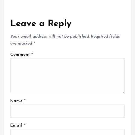
Leave a Reply
Your email address will not be published.
Required fields
are marked
*
Comment
*
Name
*
Email
*