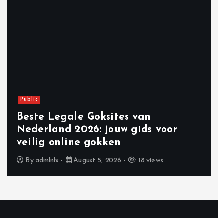
Public
Beste Legale Goksites van
Nederland 2026: jouw gids voor
veilig online gokken
By
admlnlx
August 5, 2026
18 views