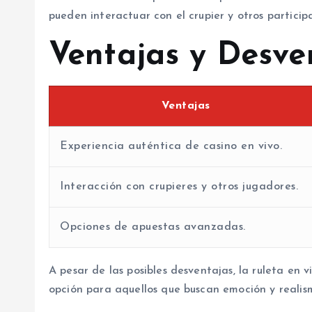
pueden interactuar con el crupier y otros particip
Ventajas y Desve
Ventajas
Experiencia auténtica de casino en vivo.
Interacción con crupieres y otros jugadores.
Opciones de apuestas avanzadas.
A pesar de las posibles desventajas, la ruleta en 
opción para aquellos que buscan emoción y realism