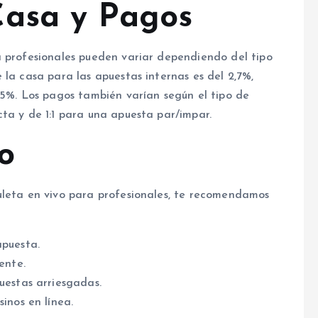
Casa y Pagos
a profesionales pueden variar dependiendo del tipo
 la casa para las apuestas internas es del 2,7%,
35%. Los pagos también varían según el tipo de
ta y de 1:1 para una apuesta par/impar.
o
uleta en vivo para profesionales, te recomendamos
apuesta.
ente.
uestas arriesgadas.
inos en línea.