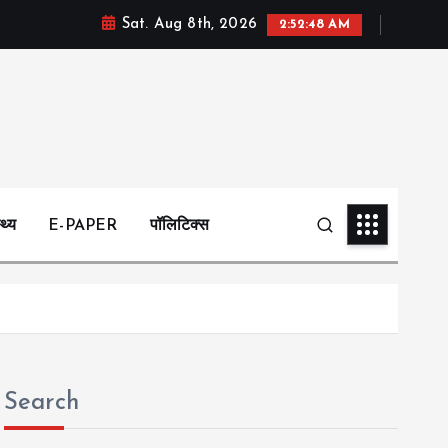
Sat. Aug 8th, 2026
2:52:49 AM
्थ्य
E-PAPER
पॉलिटिक्स
Search