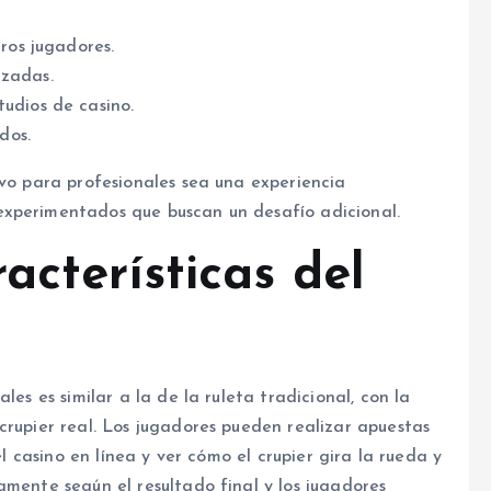
ros jugadores.
izadas.
udios de casino.
dos.
ivo para profesionales sea una experiencia
experimentados que buscan un desafío adicional.
acterísticas del
les es similar a la de la ruleta tradicional, con la
crupier real. Los jugadores pueden realizar apuestas
l casino en línea y ver cómo el crupier gira la rueda y
amente según el resultado final y los jugadores