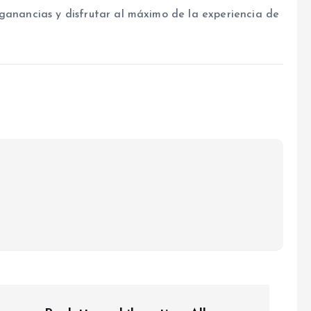
 ganancias y disfrutar al máximo de la experiencia de