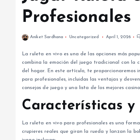
Profesionales
Aniket Sardhana
Uncategorized
April 1, 2026
La ruleta en vivo es una de las opciones más popul
combina la emoción del juego tradicional con la
del hogar. En este artículo, te proporcionaremos 
para profesionales, incluidas las ventajas y desven
consejos de juego y una lista de los mejores casin
Características y
La ruleta en vivo para profesionales es una forma
crupieres reales que giran la rueda y lanzan la bol