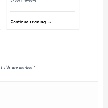
expert reviews.
Continue reading
 fields are marked
*