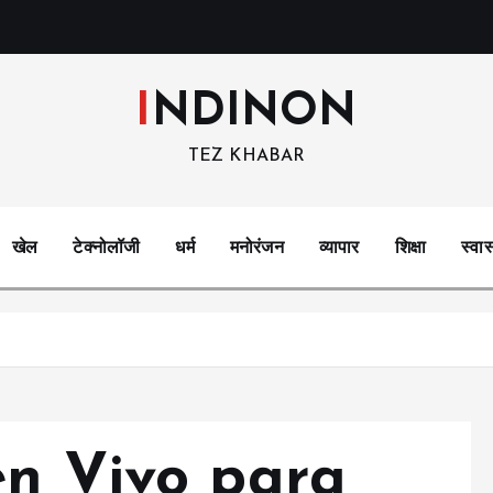
INDINON
TEZ KHABAR
खेल
टेक्नोलॉजी
धर्म
मनोरंजन
व्यापार
शिक्षा
स्वास
en Vivo para