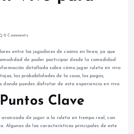
0 Comments
ares entre los jugadores de casino en línea, ya que
 comodidad de poder participar desde la comodidad
información detallada sobre cómo jugar ruleta en vivo
tajas,
las probabilidades de la casa, los pagos,
os donde puedes disfrutar de esta experiencia en vivo.
 Puntos Clave
 avanzada de jugar a la ruleta en tiempo real, con
a. Algunas de las características principales de este