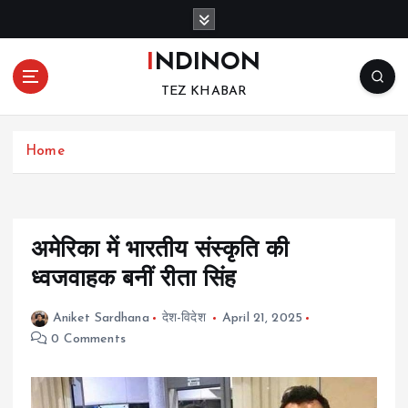
S
k
i
INDINON
p
TEZ KHABAR
t
o
c
Home
o
n
t
e
n
अमेरिका में भारतीय संस्कृति की
t
ध्वजवाहक बनीं रीता सिंह
Aniket Sardhana
देश-विदेश
April 21, 2025
0 Comments