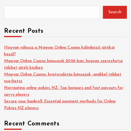
Search
Recent Posts
Hogyan válassz a Magyar Online Casino különböző játékai
közül?
Magyar Online Casino bónuszok 2026-ban: hogyan szerezhetsz
többet játék közben
Magyar Online Casino: kriptovalutás bónuszok, amikkel többet
nyerhetsz
Navigating online pokies NZ: Top bonuses and fast payouts for
savvy players
Secure your bankroll: Essential payment methods for Online
Pokies NZ players
Recent Comments