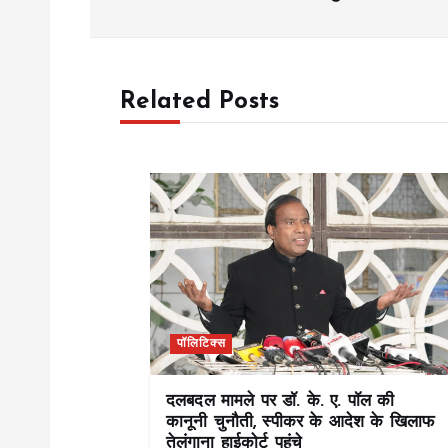
o
s
Related Posts
t
n
a
v
i
पॉलिटिक्स
g
दलबदल मामले पर डॉ. के. ए. पॉल की
कानूनी चुनौती, स्पीकर के आदेश के खिलाफ
तेलंगाना हाईकोर्ट पहुंचे