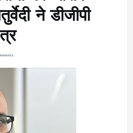
र्वेदी ने डीजीपी
त्र
mments