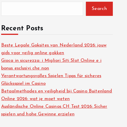
Search
Recent Posts
Beste Legale Goksites van Nederland 2026: jouw
gids voor veilig online gokken
Gioca in sicurezza: i Migliori Siti Slot Online e i
bonus esclusivi che non
Verantwortungsvolles Spielen Tipps für sicheres
Glücksspiel im Casino
Betaalmethodes en veiligheid bij Casino Buitenland
Online 2026: wat je moet weten
Ausländische Online Casinos CH Test 2026: Sicher
spielen und hohe Gewinne erzielen