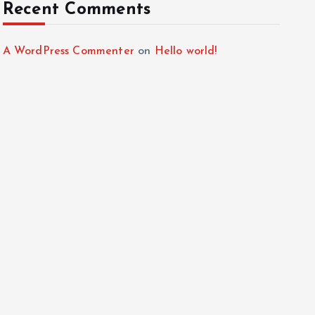
Recent Comments
A WordPress Commenter
on
Hello world!