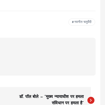
नवनीत चतुर्वेदी
डॉ. पॉल बोले — “मुख्य न्यायाधीश पर हमला
संविधान पर हमला है”