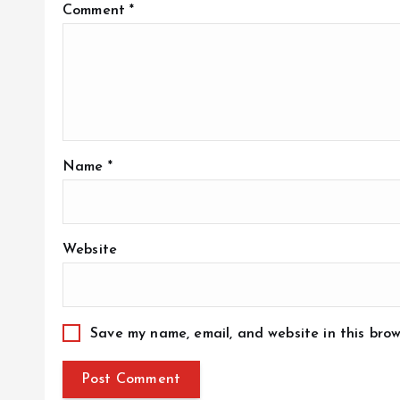
Comment
*
Name
*
Website
Save my name, email, and website in this brow