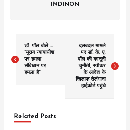
INDINON
P
डॉ. पॉल बोले —
दलबदल मामले
o
“मुख्य न्यायाधीश
पर डॉ. के. ए.
पर हमला
पॉल की कानूनी
संविधान पर
चुनौती, स्पीकर
s
हमला है”
के आदेश के
खिलाफ तेलंगाना
t
हाईकोर्ट पहुंचे
n
a
Related Posts
v