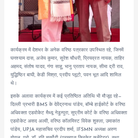
कार्यक्रम में देशभर के अनेक वरिष्ठ पत्रकार उपस्थित रहे, जिनमें
घनश्याम दास, अजेय कुमार, सुरेश चौधरी, प्रियव्रत नायक, ताहिर
अहमद, संतोष यादव, गंगा साहू, भानु प्रताप नायक, सीमा द्री राव,
युद्धिष्ठिर बाघी, केडी मिश्रा, प्रदीप प्लूटो, पवन भूत आदि शामिल
थे।
इसके अलावा कार्यक्रम में कई प्रतिष्ठित अतिथि भी मौजूद रहे—
दिल्ली प्रभारी BMS के देवेंद्रनाथ पांडेय, बॉम्बे हाईकोर्ट के वरिष्ठ
अधिवक्ता एडवोकेट मैथ्यू नेडुम्पुरा, सुप्रीम कोर्ट के वरिष्ठ अधिवक्ता
एडवोकेट असद अल्वी, वरिष्ठ कॉलमिस्ट विवेक शुक्ला, उमाकांत
पांडेय, UPJA महासचिव प्रदीप शर्मा, IFSMN अध्यक्ष अरुण
गोयल, प्रो. डॉ. रवि चतुर्वेदी (प्रख्यात क्रिकेट कमेंटेटर), तथा