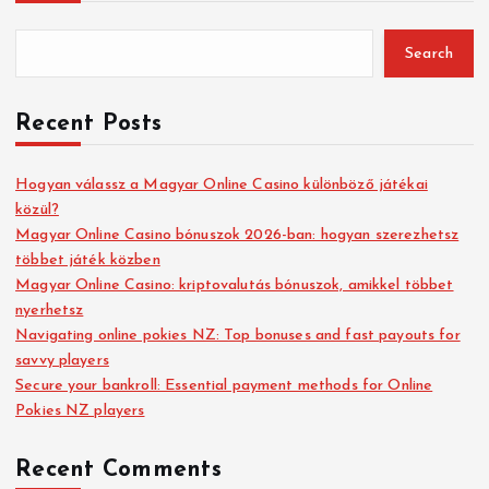
Search
Recent Posts
Hogyan válassz a Magyar Online Casino különböző játékai
közül?
Magyar Online Casino bónuszok 2026-ban: hogyan szerezhetsz
többet játék közben
Magyar Online Casino: kriptovalutás bónuszok, amikkel többet
nyerhetsz
Navigating online pokies NZ: Top bonuses and fast payouts for
savvy players
Secure your bankroll: Essential payment methods for Online
Pokies NZ players
Recent Comments