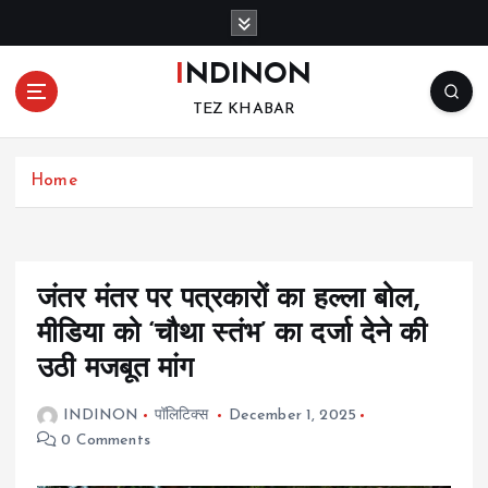
S
k
i
INDINON
p
TEZ KHABAR
t
o
c
Home
o
n
t
e
n
जंतर मंतर पर पत्रकारों का हल्ला बोल,
t
मीडिया को ‘चौथा स्तंभ’ का दर्जा देने की
उठी मजबूत मांग
INDINON
पॉलिटिक्स
December 1, 2025
0 Comments