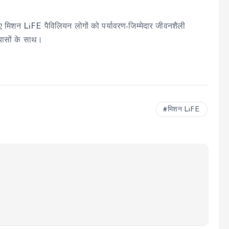
शन LiFE पैविलियन लोगों को पर्यावरण-जिम्मेदार जीवनशैली
रयासों के साथ।
मिशन LiFE