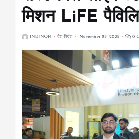
मिशन LiFE पैविलियन
INDINON
देश-विदेश
November 25, 2025
0 C