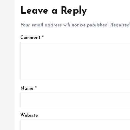
Leave a Reply
Your email address will not be published.
Required
Comment
*
Name
*
Website