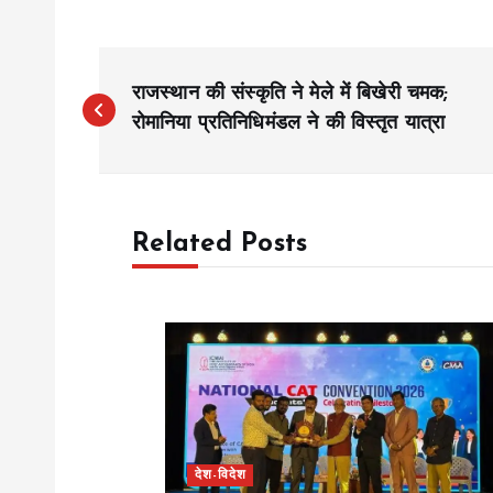
P
राजस्थान की संस्कृति ने मेले में बिखेरी चमक;
o
रोमानिया प्रतिनिधिमंडल ने की विस्तृत यात्रा
s
Related Posts
t
n
a
v
देश-विदेश