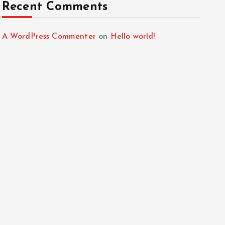
Recent Comments
A WordPress Commenter
on
Hello world!