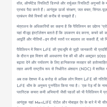
वॉल, ऑगमेंटेड रियलिटी डिस्प्ले और वर्चुअल रियलिटी अनुभवों के म
प्रभाव पैदा करते हैं। आगंतुक ऊर्जा संरक्षण, जल बचत, सिंगल-यूज़ 
प्रबंधन जैसे विषयों को करीब से समझते हैं।
मंत्रालय के अधिकारियों का कहना है कि पैविलियन का उद्देश्य “
यहां मौजूद इंस्टॉलेशन बताते हैं कि उपकरण बंद करना, कचरे को
आपूर्ति और नीतियों—इन तीनों स्तरों पर बदलाव ला सकती हैं, जो 
पैविलियन में मिशन LiFE की पृष्ठभूमि से जुड़ी जानकारी भी प्रदर्श
के दौरान इस मिशन की अवधारणा पेश की थी और अक्टूबर 2022 
बढ़ावा देने और पर्यावरण के लिए हानिकारक व्यवहार को हतोत्साह
तहत अपनी राष्ट्रीय रूप से निर्धारित अंशदान (NDC) में शामिल 
अब तक देशभर में 6 करोड़ से अधिक लोग मिशन LiFE की गतिविधियों स
LiFE थीम के अनुरूप पुनर्गठित किया गया है। ‘एक पेड़ माँ के नाम
प्लास्टिक कचरा कमी अभियानों जैसी पहलों को भी पैविलियन में प्र
आगंतुक यहां MeriLIFE पोर्टल और मोबाइल ऐप के बारे में भी सीख 