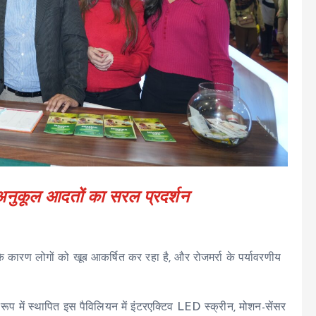
-अनुकूल आदतों का सरल प्रदर्शन
के कारण लोगों को खूब आकर्षित कर रहा है, और रोजमर्रा के पर्यावरणीय
रूप में स्थापित इस पैविलियन में इंटरएक्टिव LED स्क्रीन, मोशन-सेंसर