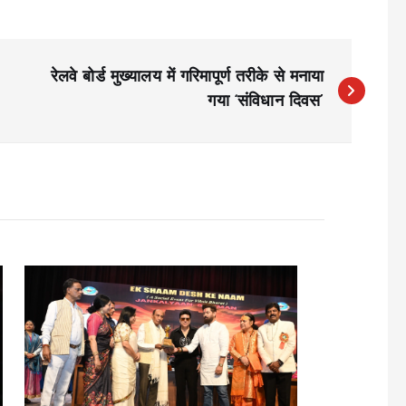
रेलवे बोर्ड मुख्यालय में गरिमापूर्ण तरीके से मनाया
गया ‘संविधान दिवस’