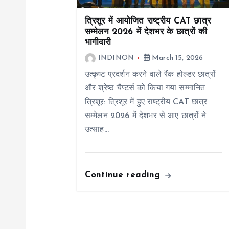
i
त्रिशूर में आयोजित राष्ट्रीय CAT छात्र
g
सम्मेलन 2026 में देशभर के छात्रों की
भागीदारी
a
INDINON
March 15, 2026
उत्कृष्ट प्रदर्शन करने वाले रैंक होल्डर छात्रों
t
और श्रेष्ठ चैप्टर्स को किया गया सम्मानित
त्रिशूर: त्रिशूर में हुए राष्ट्रीय CAT छात्र
i
सम्मेलन 2026 में देशभर से आए छात्रों ने
उत्साह…
o
n
Continue reading