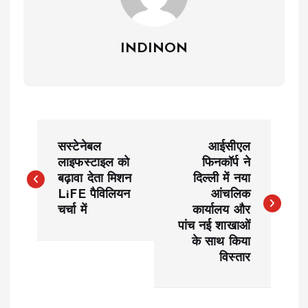
INDINON
P
सस्टेनेबल
आईसीएल
o
लाइफस्टाइल को
फिनकॉर्प ने
बढ़ावा देता मिशन
दिल्ली में नया
LiFE पैविलियन
आंचलिक
s
चर्चा में
कार्यालय और
पांच नई शाखाओं
t
के साथ किया
विस्तार
n
a