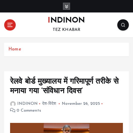
S
k
i
INDINON
p
TEZ KHABAR
t
o
c
Home
o
n
t
e
n
रेलवे बोर्ड मुख्यालय में गरिमापूर्ण तरीके से
t
मनाया गया ‘संविधान दिवस’
INDINON
देश-विदेश
November 26, 2025
0 Comments