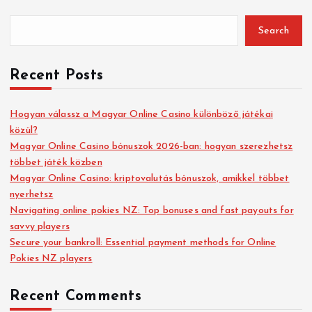
Search
Recent Posts
Hogyan válassz a Magyar Online Casino különböző játékai
közül?
Magyar Online Casino bónuszok 2026-ban: hogyan szerezhetsz
többet játék közben
Magyar Online Casino: kriptovalutás bónuszok, amikkel többet
nyerhetsz
Navigating online pokies NZ: Top bonuses and fast payouts for
savvy players
Secure your bankroll: Essential payment methods for Online
Pokies NZ players
Recent Comments