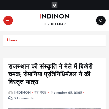
S
k
i
INDINON
p
TEZ KHABAR
t
o
c
Home
o
n
t
e
n
राजस्थान की संस्कृति ने मेले में बिखेरी
t
चमक; रोमानिया प्रतिनिधिमंडल ने की
विस्तृत यात्रा
INDINON
देश-विदेश
November 25, 2025
0 Comments