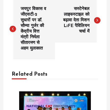
P
जयपुर विकास व
सस्टेनेबल
o
जीएसटी-2
लाइफस्टाइल को
सुधारों पर डॉ.
बढ़ावा देता मिशन
सौम्या गुर्जर की
LiFE पैविलियन
s
केंद्रीय वित्त
चर्चा में
मंत्री निर्मला
t
सीतारमण से
अहम मुलाकात
n
a
Related Posts
v
i
g