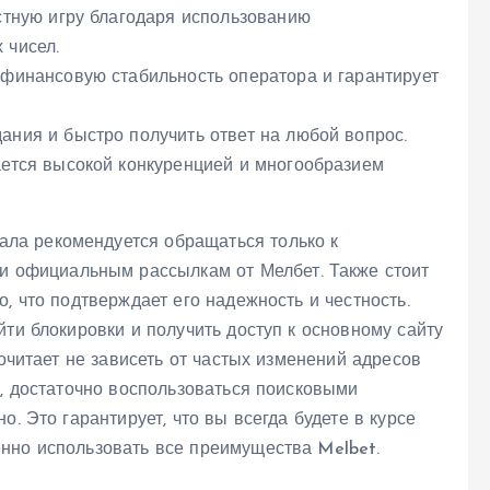
стную игру благодаря использованию
 чисел.
 финансовую стабильность оператора и гарантирует
ания и быстро получить ответ на любой вопрос.
ается высокой конкуренцией и многообразием
кала рекомендуется обращаться только к
и официальным рассылкам от Мелбет. Также стоит
, что подтверждает его надежность и честность.
йти блокировки и получить доступ к основному сайту
почитает не зависеть от частых изменений адресов
т, достаточно воспользоваться поисковыми
о. Это гарантирует, что вы всегда будете в курсе
нно использовать все преимущества Melbet.