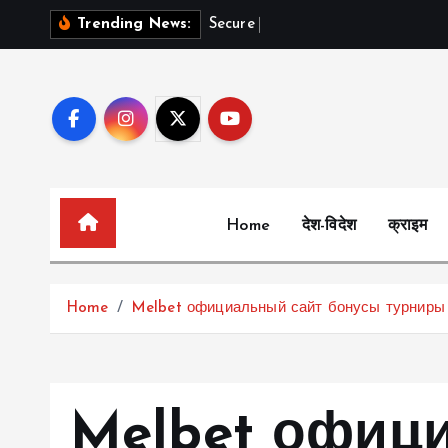
S
S
e
c
u
r
e
y
o
u
r
b
Trending News:
k
i
p
t
o
c
o
Home
देश-विदेश
क्राइम
n
t
e
n
Home
Melbet официальный сайт бонусы турниры 
t
Melbet офиц