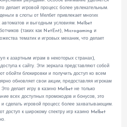
онусными раундами. Особое внимание уделяется
то делает игровой процесс более увлекательным.
 деньги в слоты от Мелбет привлекает многих
 автоматов и выгодным условиям. Melbet
ботчиков (таких как NetEnt), Microgaming и
ожества тематик и игровых механик, что делает
уп к азартным играм в некоторых странах),
доступа к сайту. Эти зеркала представляют собой
т обойти блокировки и получить доступ ко всем
рно обновляет свои акции, предоставляя игрокам
то делает игру в казино Melbet не только
ание всех доступных промокодов и бонусов, это
 и сделать игровой процесс более захватывающим.
ют доступ к широкому спектру игр казино Melbet
но.