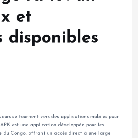
x et
s disponibles
joueurs se tournent vers des applications mobiles pour
o APK est une application développée pour les
e du Congo, offrant un accès direct à une large