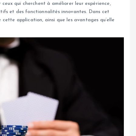
r ceux qui cherchent à améliorer leur expérience,
ifs et des fonctionnalités innovantes. Dans cet
e cette application, ainsi que les avantages qu’elle