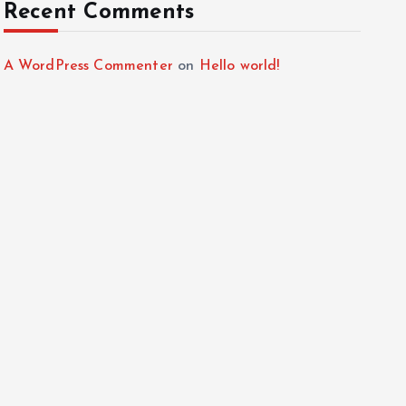
Recent Comments
A WordPress Commenter
on
Hello world!