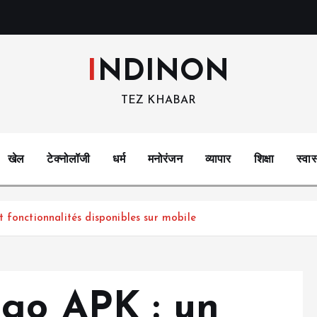
INDINON
TEZ KHABAR
खेल
टेक्नोलॉजी
धर्म
मनोरंजन
व्यापार
शिक्षा
स्वास
 fonctionnalités disponibles sur mobile
go APK : un