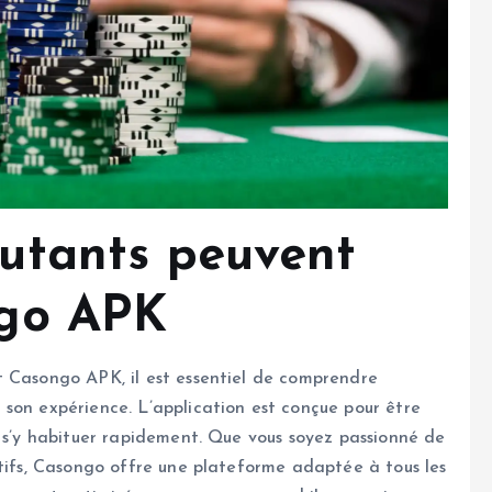
utants peuvent
ngo APK
t Casongo APK, il est essentiel de comprendre
son expérience. L’application est conçue pour être
e s’y habituer rapidement. Que vous soyez passionné de
rtifs, Casongo offre une plateforme adaptée à tous les