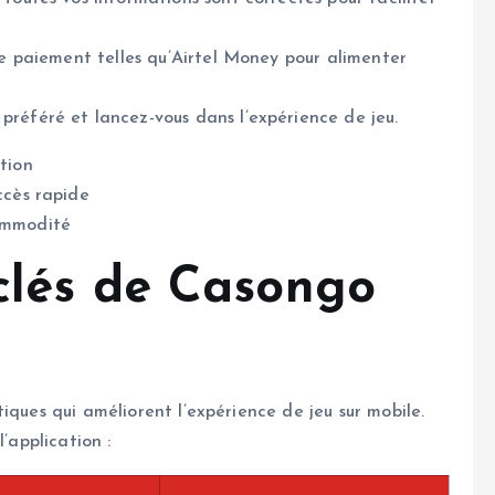
de paiement telles qu’Airtel Money pour alimenter
préféré et lancez-vous dans l’expérience de jeu.
tion
ccès rapide
ommodité
 clés de Casongo
iques qui améliorent l’expérience de jeu sur mobile.
’application :