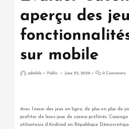
aperçu des jeu
fonctionnalité
sur mobile
admlnlx
Public
June 25, 2026
0 Comments
Avec l’essor des jeux en ligne, de plus en plus de 
profiter de leurs jeux de casino préférés. Casong
utilisateurs d’Android en République Démocratiqu