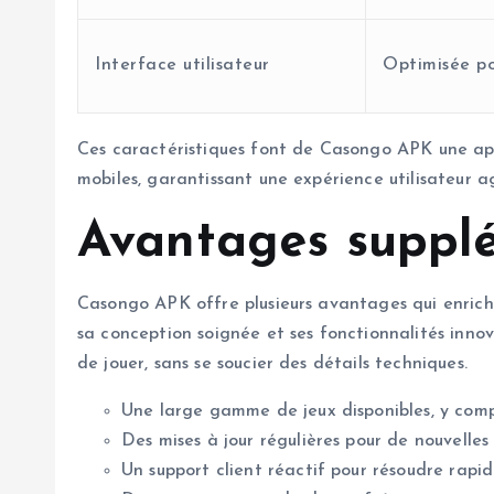
Interface utilisateur
Optimisée po
Ces caractéristiques font de Casongo APK une app
mobiles, garantissant une expérience utilisateur a
Avantages suppl
Casongo APK offre plusieurs avantages qui enrichis
sa conception soignée et ses fonctionnalités innova
de jouer, sans se soucier des détails techniques.
Une large gamme de jeux disponibles, y compr
Des mises à jour régulières pour de nouvelles
Un support client réactif pour résoudre rapi