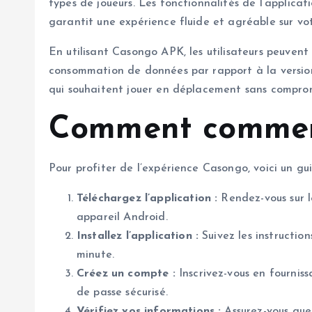
types de joueurs. Les fonctionnalités de l’applicat
garantit une expérience fluide et agréable sur vo
En utilisant Casongo APK, les utilisateurs peuvent
consommation de données par rapport à la version
qui souhaitent jouer en déplacement sans comprom
Comment comme
Pour profiter de l’expérience Casongo, voici un gui
Téléchargez l’application :
Rendez-vous sur l
appareil Android.
Installez l’application :
Suivez les instruction
minute.
Créez un compte :
Inscrivez-vous en fournis
de passe sécurisé.
Vérifiez vos informations :
Assurez-vous que 