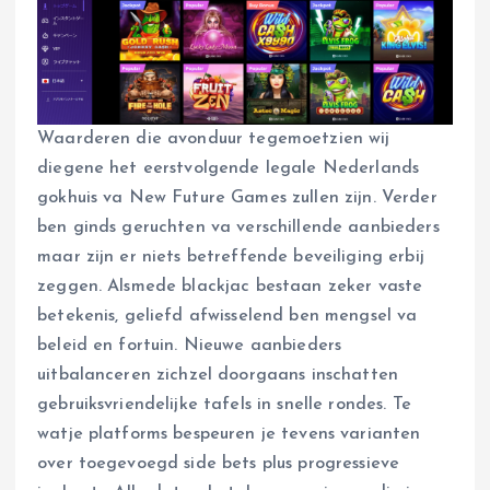
Waarderen die avonduur tegemoetzien wij
diegene het eerstvolgende legale Nederlands
gokhuis va New Future Games zullen zijn. Verder
ben ginds geruchten va verschillende aanbieders
maar zijn er niets betreffende beveiliging erbij
zeggen. Alsmede blackjac bestaan zeker vaste
betekenis, geliefd afwisselend ben mengsel va
beleid en fortuin. Nieuwe aanbieders
uitbalanceren zichzel doorgaans inschatten
gebruiksvriendelijke tafels in snelle rondes. Te
watje platforms bespeuren je tevens varianten
over toegevoegd side bets plus progressieve