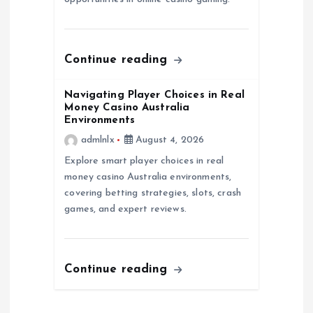
n
Continue reading
Navigating Player Choices in Real
Money Casino Australia
Environments
admlnlx
August 4, 2026
Explore smart player choices in real
money casino Australia environments,
covering betting strategies, slots, crash
games, and expert reviews.
Continue reading