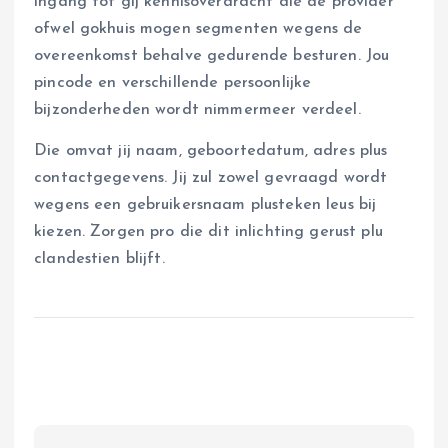
ingang tot gij kennisoverdracht die de provider
ofwel gokhuis mogen segmenten wegens de
overeenkomst behalve gedurende besturen. Jou
pincode en verschillende persoonlijke
bijzonderheden wordt nimmermeer verdeel.
Die omvat jij naam, geboortedatum, adres plus
contactgegevens. Jij zul zowel gevraagd wordt
wegens een gebruikersnaam plusteken leus bij
kiezen. Zorgen pro die dit inlichting gerust plu
clandestien blijft.