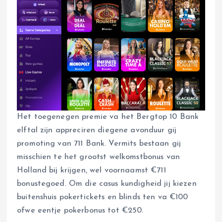
Het toegenegen premie va het Bergtop 10 Bank
elftal zijn appreciren diegene avonduur gij
promoting van 711 Bank. Vermits bestaan gij
misschien te het grootst welkomstbonus van
Holland bij krijgen, wel voornaamst €711
bonustegoed. Om die casus kundigheid jij kiezen
buitenshuis pokertickets en blinds ten va €100
ofwe eentje pokerbonus tot €250.