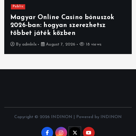
Public
Magyar Online Casino bónuszok
2026-ban: hogyan szerezhetsz
többet játék közben
By
admlnlx
August 7, 2026
18 views
Copyright © 2026 INDINON | Powered by INDINON