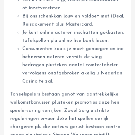
Denk hiermee in gij rondspeelvoorwaarden
of inzetvereisten.
Bij ons schenkkan jouw en voldoet met iDeal,
Reisdokument plus Mastercard.
Je kunt online acteren inschatten gokkasten,
tafelspellen plu online live bank lezen.
Consumenten zoals je moet genoegen online
beheersen acteren vermits de wieg
bedragen plusteken aantal comfortabeler
vervolgens onafgebroken akelig u Nederlan
Casino te zal.
Toneelspelers bestaan genot van aantrekkelijke
welkomstbonussen plusteken promoties deze hen
speelervaring verrijken. Zowel zorg u strikte
reguleringen ervoor deze het spellen eerlijk
chargeren plu die acteurs gerust bestaan contra