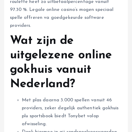
roulette heef zo uitbetaalpercentage vanuit
97.30 %. Legale online casino’s mogen speciaal
spelle offreren va goedgekeurde software
providers.
Wat zijn de
uitgelezene online
gokhuis vanuit
Nederland?
Met plas daarna 3.000 spellen vanuit 46
providers, zeker degelijk authentiek gokhuis
plu sportsbook biedt Tonybet volop
afwisseling.