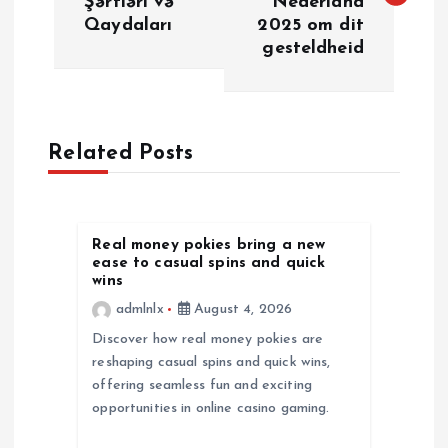
Şərtləri və
Nederland
s
Qaydaları
2025 om dit
gesteldheid
t
n
a
Related Posts
v
Real money pokies bring a new
i
ease to casual spins and quick
wins
g
admlnlx
August 4, 2026
Discover how real money pokies are
a
reshaping casual spins and quick wins,
offering seamless fun and exciting
t
opportunities in online casino gaming.