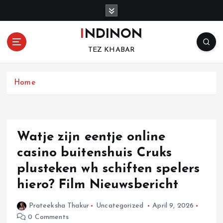
S
k
i
INDINON
p
TEZ KHABAR
t
o
c
Home
o
n
t
e
n
Watje zijn eentje online
t
casino buitenshuis Cruks
plusteken wh schiften spelers
hiero? Film Nieuwsbericht
Prateeksha Thakur
Uncategorized
April 9, 2026
0 Comments