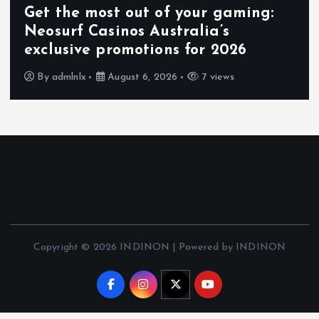
Get the most out of your gaming:
Neosurf Casinos Australia’s
exclusive promotions for 2026
By
admlnlx
August 6, 2026
7 views
Copyright © 2026 INDINON | Powered by INDINON