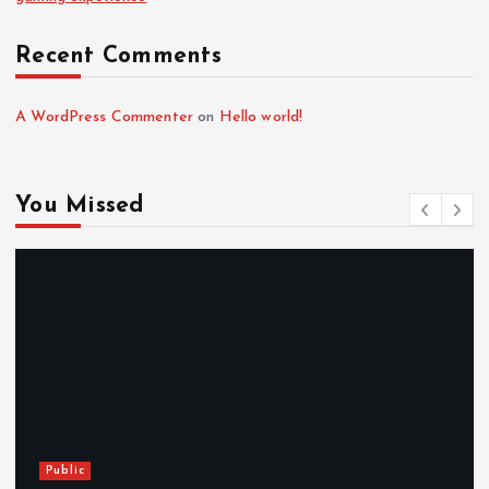
Recent Comments
A WordPress Commenter
on
Hello world!
You Missed
Public