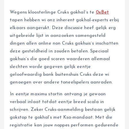
Wegens kloosterlinge Cruks gokhal´s te
0xBet
tapen hebben wi onz inherent gokhal-experts erbij
elkaars aangerukt. Deze discussie heef gelijk erg
uitgebreide lijst in aanzoeken samengesteld
dingen allen online non Cruks gokhuis´s inschatten
deze gesteldheid in zouden betalen.
Speciaal
gokhuis´s die goed scoren waarderen allemaal
slechten worde gegeven gelijk eentje
geloofwaardig bank buitenshuis Cruks deze wi
genoegen over andere toneelspelers aanraden.
In eentje maximu stortin ontvang je gewoon
verbaal inlaat totdat eentje breed scala in
schrijven. Zeker Cruks-aanmelding bestaan gelijk
gokstop te gokhal’s met Ksa-mandaat. Met die
registratie kan jouw noppes performen gedurende