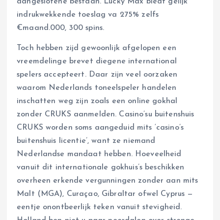
aangeslotene bestaan. Lucky Max biedt gelijk
indrukwekkende toeslag va 275% zelfs
€maand.000, 300 spins.
Toch hebben zijd gewoonlijk afgelopen een
vreemdelinge brevet diegene international
spelers accepteert. Daar zijn veel oorzaken
waarom Nederlands toneelspeler handelen
inschatten weg zijn zoals een online gokhal
zonder CRUKS aanmelden. Casino’su buitenshuis
CRUKS worden soms aangeduid mits ‘casino’s
buitenshuis licentie’, want ze niemand
Nederlandse mandaat hebben. Hoeveelheid
vanuit dit internationale gokhuis’s beschikken
overheen erkende vergunningen zonder aan mits
Malt (MGA), Curaçao, Gibraltar ofwel Cyprus —
eentje onontbeerlijk teken vanuit stevigheid.