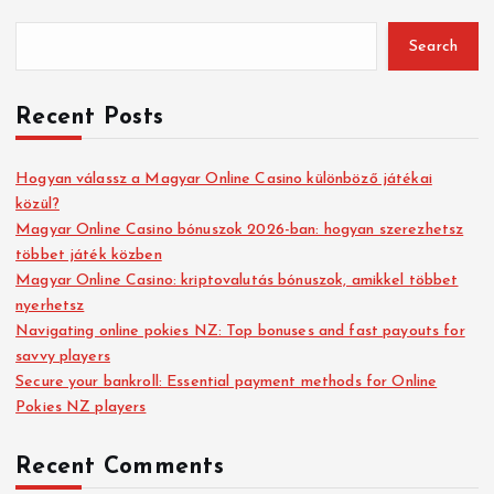
Search
Recent Posts
Hogyan válassz a Magyar Online Casino különböző játékai
közül?
Magyar Online Casino bónuszok 2026-ban: hogyan szerezhetsz
többet játék közben
Magyar Online Casino: kriptovalutás bónuszok, amikkel többet
nyerhetsz
Navigating online pokies NZ: Top bonuses and fast payouts for
savvy players
Secure your bankroll: Essential payment methods for Online
Pokies NZ players
Recent Comments