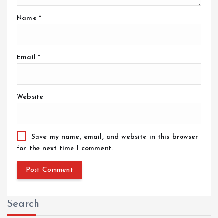
Name
*
Email
*
Website
Save my name, email, and website in this browser
for the next time I comment.
Search