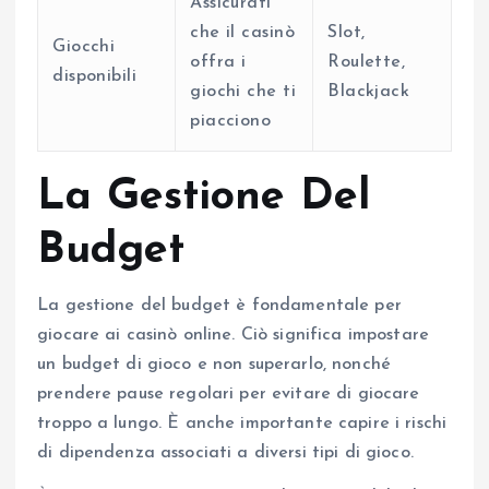
Assicurati
che il casinò
Slot,
Giocchi
offra i
Roulette,
disponibili
giochi che ti
Blackjack
piacciono
La Gestione Del
Budget
La gestione del budget è fondamentale per
giocare ai casinò online. Ciò significa impostare
un budget di gioco e non superarlo, nonché
prendere pause regolari per evitare di giocare
troppo a lungo. È anche importante capire i rischi
di dipendenza associati a diversi tipi di gioco.