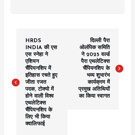
P
HRDS
दिल्ली पैरा
o
INDIA की एस
ओलंपिक समिति
एस स्नेहा ने
ने 2025 वर्ल्ड
एशियन
पैरा एथलेटिक्स
s
चैंपियनशिप में
चैंपियनशिप के
इतिहास रचते हुए
भव्य शुभारंभ
t
जीता रजत
कार्यक्रम में
पदक, टोक्यो में
प्रमुख अतिथियों
n
होने वाली विश्व
का किया स्वागत
एथलेटिक्स
a
चैंपियनशिप के
लिए भी किया
v
क्वालिफाई