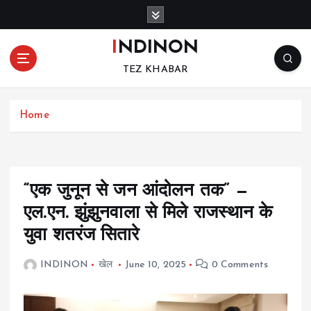
S
k
i
INDINON
p
TEZ KHABAR
t
o
c
Home
o
n
t
e
n
“एक जुनून से जन आंदोलन तक” —
t
एल.एन. झुंझुनवाला से मिले राजस्थान के
युवा शतरंज सितारे
INDINON
खेल
June 10, 2025
0 Comments