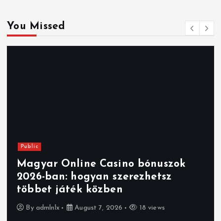
You Missed
Public
Magyar Online Casino bónuszok
2026-ban: hogyan szerezhetsz
többet játék közben
By
admlnlx
August 7, 2026
18 views