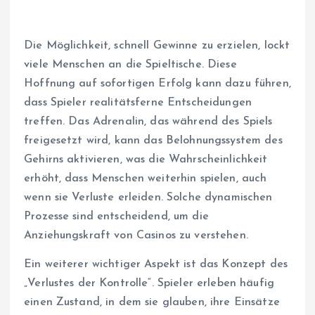
Die Möglichkeit, schnell Gewinne zu erzielen, lockt
viele Menschen an die Spieltische. Diese
Hoffnung auf sofortigen Erfolg kann dazu führen,
dass Spieler realitätsferne Entscheidungen
treffen. Das Adrenalin, das während des Spiels
freigesetzt wird, kann das Belohnungssystem des
Gehirns aktivieren, was die Wahrscheinlichkeit
erhöht, dass Menschen weiterhin spielen, auch
wenn sie Verluste erleiden. Solche dynamischen
Prozesse sind entscheidend, um die
Anziehungskraft von Casinos zu verstehen.
Ein weiterer wichtiger Aspekt ist das Konzept des
„Verlustes der Kontrolle“. Spieler erleben häufig
einen Zustand, in dem sie glauben, ihre Einsätze