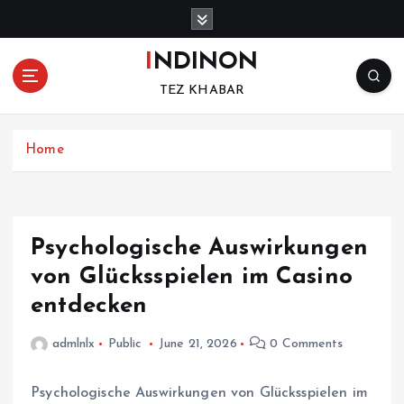
S
k
i
INDINON
p
TEZ KHABAR
t
o
c
Home
o
n
t
e
n
Psychologische Auswirkungen
t
von Glücksspielen im Casino
entdecken
admlnlx
Public
June 21, 2026
0 Comments
Psychologische Auswirkungen von Glücksspielen im