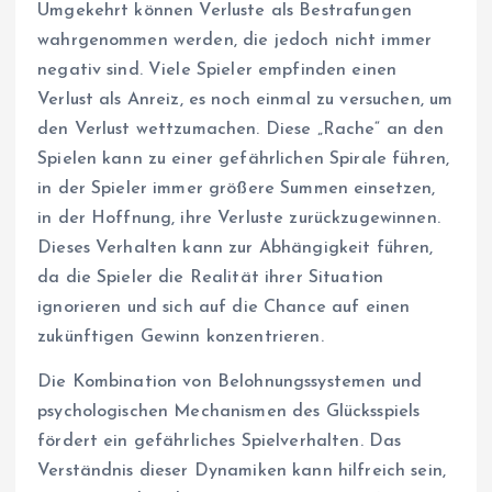
Umgekehrt können Verluste als Bestrafungen
wahrgenommen werden, die jedoch nicht immer
negativ sind. Viele Spieler empfinden einen
Verlust als Anreiz, es noch einmal zu versuchen, um
den Verlust wettzumachen. Diese „Rache“ an den
Spielen kann zu einer gefährlichen Spirale führen,
in der Spieler immer größere Summen einsetzen,
in der Hoffnung, ihre Verluste zurückzugewinnen.
Dieses Verhalten kann zur Abhängigkeit führen,
da die Spieler die Realität ihrer Situation
ignorieren und sich auf die Chance auf einen
zukünftigen Gewinn konzentrieren.
Die Kombination von Belohnungssystemen und
psychologischen Mechanismen des Glücksspiels
fördert ein gefährliches Spielverhalten. Das
Verständnis dieser Dynamiken kann hilfreich sein,