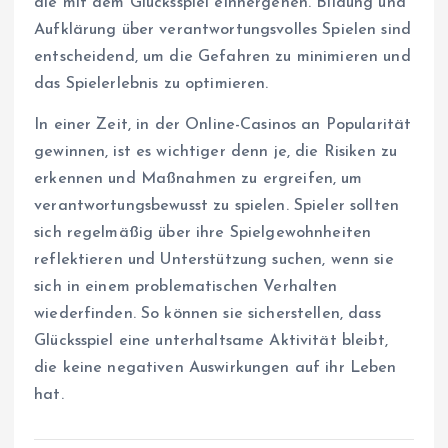
die mit dem Glücksspiel einhergehen. Bildung und
Aufklärung über verantwortungsvolles Spielen sind
entscheidend, um die Gefahren zu minimieren und
das Spielerlebnis zu optimieren.
In einer Zeit, in der Online-Casinos an Popularität
gewinnen, ist es wichtiger denn je, die Risiken zu
erkennen und Maßnahmen zu ergreifen, um
verantwortungsbewusst zu spielen. Spieler sollten
sich regelmäßig über ihre Spielgewohnheiten
reflektieren und Unterstützung suchen, wenn sie
sich in einem problematischen Verhalten
wiederfinden. So können sie sicherstellen, dass
Glücksspiel eine unterhaltsame Aktivität bleibt,
die keine negativen Auswirkungen auf ihr Leben
hat.