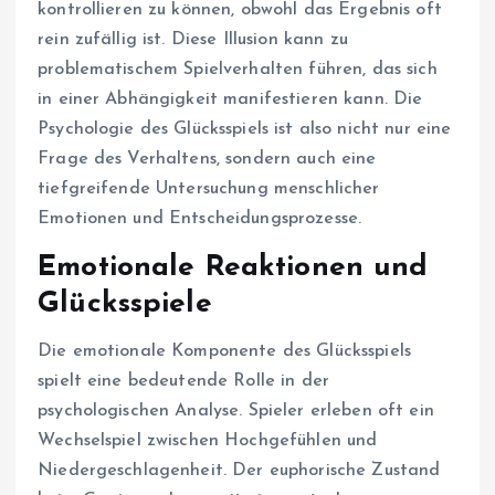
kontrollieren zu können, obwohl das Ergebnis oft
rein zufällig ist. Diese Illusion kann zu
problematischem Spielverhalten führen, das sich
in einer Abhängigkeit manifestieren kann. Die
Psychologie des Glücksspiels ist also nicht nur eine
Frage des Verhaltens, sondern auch eine
tiefgreifende Untersuchung menschlicher
Emotionen und Entscheidungsprozesse.
Emotionale Reaktionen und
Glücksspiele
Die emotionale Komponente des Glücksspiels
spielt eine bedeutende Rolle in der
psychologischen Analyse. Spieler erleben oft ein
Wechselspiel zwischen Hochgefühlen und
Niedergeschlagenheit. Der euphorische Zustand