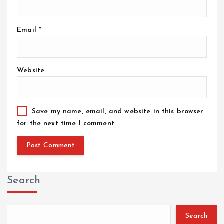
Email
*
Website
Save my name, email, and website in this browser
for the next time I comment.
Search
Search