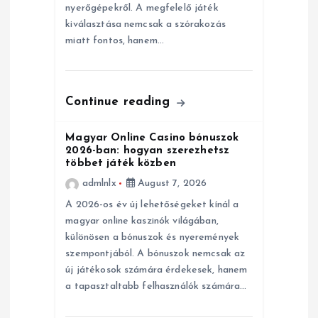
nyerőgépekről. A megfelelő játék
i
kiválasztása nemcsak a szórakozás
miatt fontos, hanem…
o
n
Continue reading
Magyar Online Casino bónuszok
2026-ban: hogyan szerezhetsz
többet játék közben
admlnlx
August 7, 2026
A 2026-os év új lehetőségeket kínál a
magyar online kaszinók világában,
különösen a bónuszok és nyeremények
szempontjából. A bónuszok nemcsak az
új játékosok számára érdekesek, hanem
a tapasztaltabb felhasználók számára…