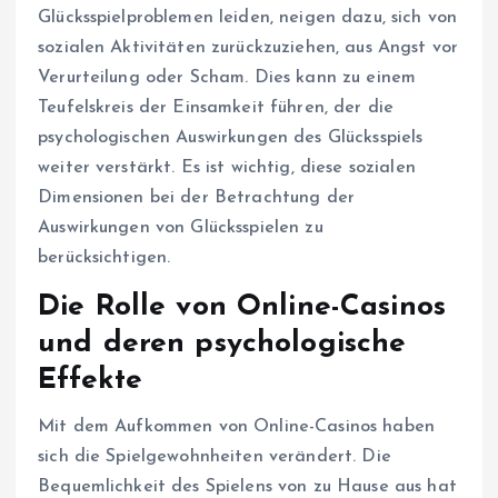
Glücksspielproblemen leiden, neigen dazu, sich von
sozialen Aktivitäten zurückzuziehen, aus Angst vor
Verurteilung oder Scham. Dies kann zu einem
Teufelskreis der Einsamkeit führen, der die
psychologischen Auswirkungen des Glücksspiels
weiter verstärkt. Es ist wichtig, diese sozialen
Dimensionen bei der Betrachtung der
Auswirkungen von Glücksspielen zu
berücksichtigen.
Die Rolle von Online-Casinos
und deren psychologische
Effekte
Mit dem Aufkommen von Online-Casinos haben
sich die Spielgewohnheiten verändert. Die
Bequemlichkeit des Spielens von zu Hause aus hat