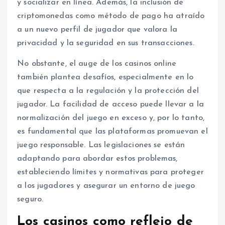
y socializar en línea. Además, la inclusión de
criptomonedas como método de pago ha atraído
a un nuevo perfil de jugador que valora la
privacidad y la seguridad en sus transacciones.
No obstante, el auge de los casinos online
también plantea desafíos, especialmente en lo
que respecta a la regulación y la protección del
jugador. La facilidad de acceso puede llevar a la
normalización del juego en exceso y, por lo tanto,
es fundamental que las plataformas promuevan el
juego responsable. Las legislaciones se están
adaptando para abordar estos problemas,
estableciendo límites y normativas para proteger
a los jugadores y asegurar un entorno de juego
seguro.
Los casinos como reflejo de