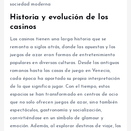
sociedad moderna
Historia y evolución de los
casinos
Los casinos tienen una larga historia que se
remonta a siglos atrás, donde las apuestas y los
juegos de azar eran formas de entretenimiento
populares en diversas culturas. Desde los antiguos
romanos hasta las casas de juego en Venecia,
cada época ha aportado su propia interpretación
de lo que significa jugar. Con el tiempo, estos
espacios se han transformado en centros de ocio
que no solo ofrecen juegos de azar, sino también
espectáculos, gastronomía y socialización,
convirtiéndose en un símbolo de glamour y
emoción. Además, al explorar destinos de viaje, los