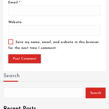
Email
*
Website
Save my name, email, and website in this browser
for the next time I comment.
Search
Search
Recent Posts