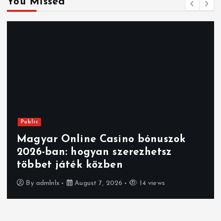
You Missed
Public
Magyar Online Casino bónuszok
2026-ban: hogyan szerezhetsz
többet játék közben
By
admlnlx
August 7, 2026
14 views