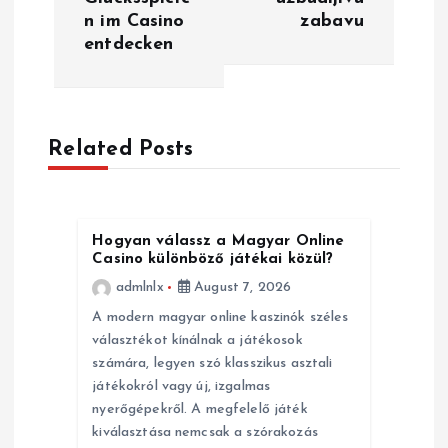
n im Casino
zabavu
t
entdecken
n
a
Related Posts
v
i
Hogyan válassz a Magyar Online
Casino különböző játékai közül?
g
admlnlx
August 7, 2026
a
A modern magyar online kaszinók széles
választékot kínálnak a játékosok
számára, legyen szó klasszikus asztali
t
játékokról vagy új, izgalmas
nyerőgépekről. A megfelelő játék
i
kiválasztása nemcsak a szórakozás