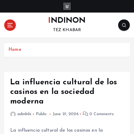
S
k
i
INDINON
p
TEZ KHABAR
t
o
c
Home
o
n
t
e
n
La influencia cultural de los
t
casinos en la sociedad
moderna
admlnlx
Public
June 21, 2026
0 Comments
La influencia cultural de los casinos en la