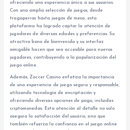
ofreciendo una experiencia única a sus usuarios.
Con una amplia selección de juegos, desde
tragaperras hasta juegos de mesa, esta
plataforma ha logrado captar la atención de
jugadores de diversas edades y preferencias. Su
atractivo bono de bienvenida y su interfaz
amigable hacen que sea accesible para nuevos
jugadores, contribuyendo a la popularización del
juego online.
Además, Zoccer Casino enfatiza la importancia
de una experiencia de juego segura y responsable,
utilizando tecnología de encriptación y
ofreciendo diversas opciones de pago, incluidas
criptomonedas. Esta atención al detalle no solo
asegura la satisfacción del usuario, sino que
también refuerza la confianza en el juego online