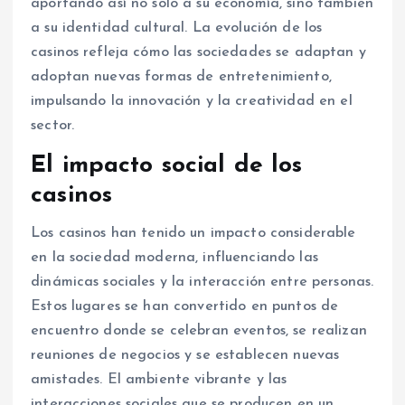
aportando así no solo a su economía, sino también
a su identidad cultural. La evolución de los
casinos refleja cómo las sociedades se adaptan y
adoptan nuevas formas de entretenimiento,
impulsando la innovación y la creatividad en el
sector.
El impacto social de los
casinos
Los casinos han tenido un impacto considerable
en la sociedad moderna, influenciando las
dinámicas sociales y la interacción entre personas.
Estos lugares se han convertido en puntos de
encuentro donde se celebran eventos, se realizan
reuniones de negocios y se establecen nuevas
amistades. El ambiente vibrante y las
interacciones sociales que se producen en un