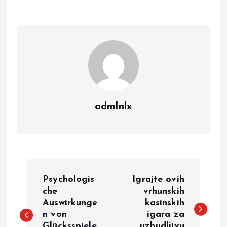
admlnlx
P
Psychologis
Igrajte ovih
o
che
vrhunskih
Auswirkunge
kasinskih
n von
igara za
s
Glücksspiele
uzbudljivu