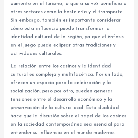
aumento en el turismo, lo que a su vez beneficia a
otros sectores como la hostelería y el transporte.
Sin embargo, también es importante considerar
cómo esta influencia puede transformar la
identidad cultural de la región, ya que el énfasis
en el juego puede eclipsar otras tradiciones y
actividades culturales.
La relación entre los casinos y la identidad
cultural es compleja y multifacética. Por un lado,
ofrecen un espacio para la celebración y la
socialización, pero por otro, pueden generar
tensiones entre el desarrollo económico y la
preservación de la cultura local. Esta dualidad
hace que la discusión sobre el papel de los casinos
en la sociedad contemporánea sea esencial para
entender su influencia en el mundo moderno.