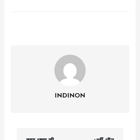
INDINON
P