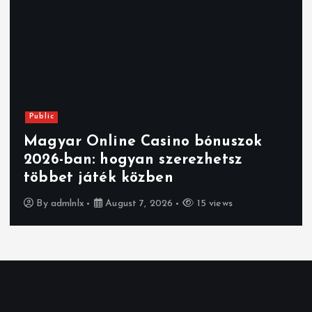
Public
Magyar Online Casino bónuszok
2026-ban: hogyan szerezhetsz
többet játék közben
By
admlnlx
August 7, 2026
15 views