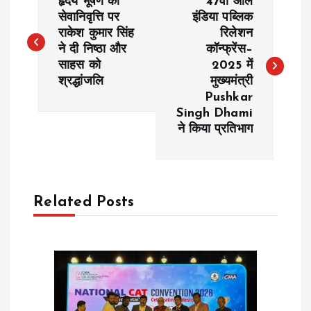
हृदय भूषण की
47वीं ऑल
o
सेवानिवृत्ति पर
इंडिया पब्लिक
राकेश कुमार सिंह
रिलेशन
ने दी निष्ठा और
कॉन्फ्रेंस–
s
साहस को
2025 में
श्रद्धांजलि
मुख्यमंत्री
t
Pushkar
Singh Dhami
n
ने किया प्रतिभाग
a
v
Related Posts
i
g
a