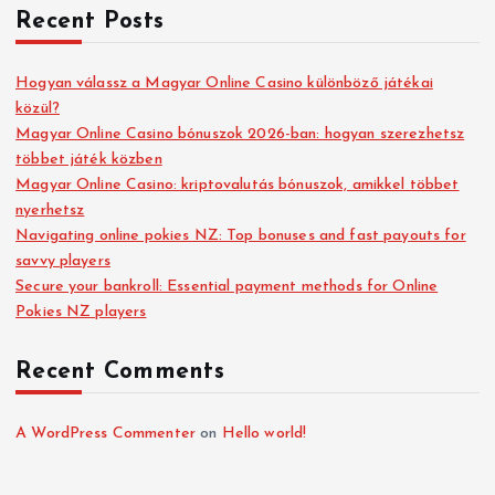
Recent Posts
Hogyan válassz a Magyar Online Casino különböző játékai
közül?
Magyar Online Casino bónuszok 2026-ban: hogyan szerezhetsz
többet játék közben
Magyar Online Casino: kriptovalutás bónuszok, amikkel többet
nyerhetsz
Navigating online pokies NZ: Top bonuses and fast payouts for
savvy players
Secure your bankroll: Essential payment methods for Online
Pokies NZ players
Recent Comments
A WordPress Commenter
on
Hello world!