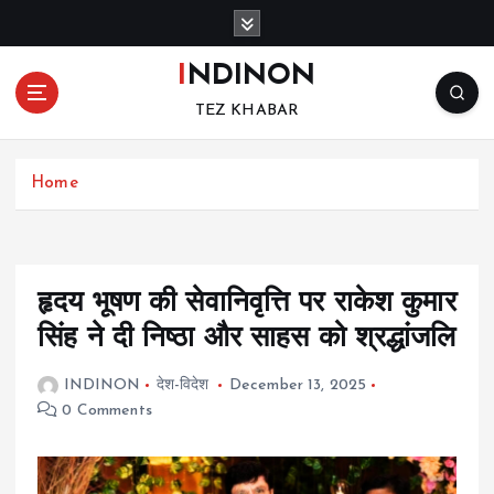
S
k
i
INDINON
p
TEZ KHABAR
t
o
c
Home
o
n
t
e
n
हृदय भूषण की सेवानिवृत्ति पर राकेश कुमार
t
सिंह ने दी निष्ठा और साहस को श्रद्धांजलि
INDINON
देश-विदेश
December 13, 2025
0 Comments