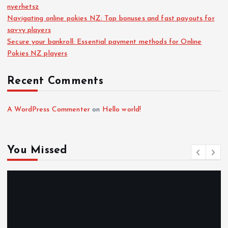
nyerhetsz
Navigating online pokies NZ: Top bonuses and fast payouts for
savvy players
Secure your bankroll: Essential payment methods for Online
Pokies NZ players
Recent Comments
A WordPress Commenter
on
Hello world!
You Missed