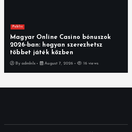
Public
Magyar Online Casino bónuszok
2026-ban: hogyan szerezhetsz
többet játék közben
By
admlnlx
August 7, 2026
16 views