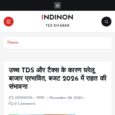
S
k
i
INDINON
p
TEZ KHABAR
t
o
c
Home
o
n
t
e
n
उच्च TDS और टैक्स के कारण घरेलू
t
बाजार प्रभावित, बजट 2026 में राहत की
संभावना
INDINON
व्यापार
November 28, 2025
0 Comments