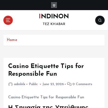
S
k
i
INDINON
p
TEZ KHABAR
t
o
c
Home
o
n
t
e
n
Casino Etiquette Tips for
t
Responsible Fun
admlnlx
Public
June 23, 2026
0 Comments
Casino Etiquette Tips for Responsible Fun