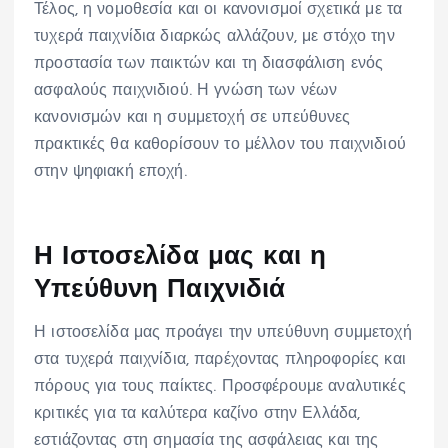
Τέλος, η νομοθεσία και οι κανονισμοί σχετικά με τα
τυχερά παιχνίδια διαρκώς αλλάζουν, με στόχο την
προστασία των παικτών και τη διασφάλιση ενός
ασφαλούς παιχνιδιού. Η γνώση των νέων
κανονισμών και η συμμετοχή σε υπεύθυνες
πρακτικές θα καθορίσουν το μέλλον του παιχνιδιού
στην ψηφιακή εποχή.
Η Ιστοσελίδα μας και η
Υπεύθυνη Παιχνιδιά
Η ιστοσελίδα μας προάγει την υπεύθυνη συμμετοχή
στα τυχερά παιχνίδια, παρέχοντας πληροφορίες και
πόρους για τους παίκτες. Προσφέρουμε αναλυτικές
κριτικές για τα καλύτερα καζίνο στην Ελλάδα,
εστιάζοντας στη σημασία της ασφάλειας και της