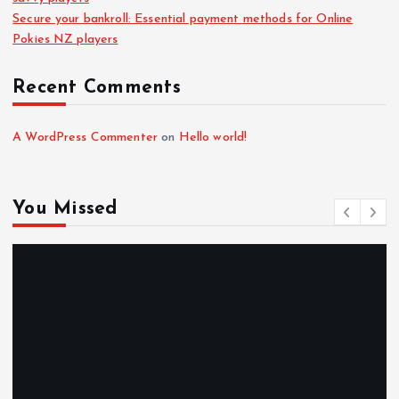
Secure your bankroll: Essential payment methods for Online
Pokies NZ players
Recent Comments
A WordPress Commenter
on
Hello world!
You Missed