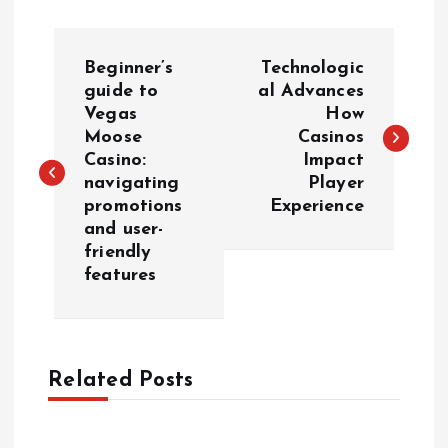
P
Beginner’s
Technologic
o
guide to
al Advances
Vegas
How
Moose
Casinos
s
Casino:
Impact
navigating
Player
t
promotions
Experience
and user-
n
friendly
features
a
v
Related Posts
i
g