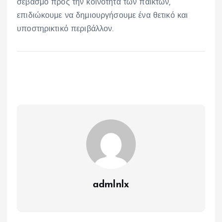
σεβασμό προς την κοινότητα των παικτών,
επιδιώκουμε να δημιουργήσουμε ένα θετικό και
υποστηρικτικό περιβάλλον.
admlnlx