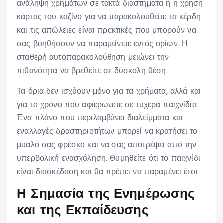
ανάληψη χρημάτων σε τακτά διαστήματα ή η χρήση
κάρτας του καζίνο για να παρακολουθείτε τα κέρδη
και τις απώλειες είναι πρακτικές που μπορούν να
σας βοηθήσουν να παραμείνετε εντός ορίων. Η
σταθερή αυτοπαρακολούθηση μειώνει την
πιθανότητα να βρεθείτε σε δύσκολη θέση.
Τα όρια δεν ισχύουν μόνο για τα χρήματα, αλλά και
για το χρόνο που αφιερώνετε σε τυχερά παιχνίδια.
Ένα πλάνο που περιλαμβάνει διαλείμματα και
εναλλαγές δραστηριοτήτων μπορεί να κρατήσει το
μυαλό σας φρέσκο και να σας αποτρέψει από την
υπερβολική ενασχόληση. Θυμηθείτε ότι το παιχνίδι
είναι διασκέδαση και θα πρέπει να παραμένει έτσι.
Η Σημασία της Ενημέρωσης
και της Εκπαίδευσης