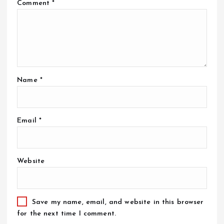
Comment
*
Name
*
Email
*
Website
Save my name, email, and website in this browser
for the next time I comment.