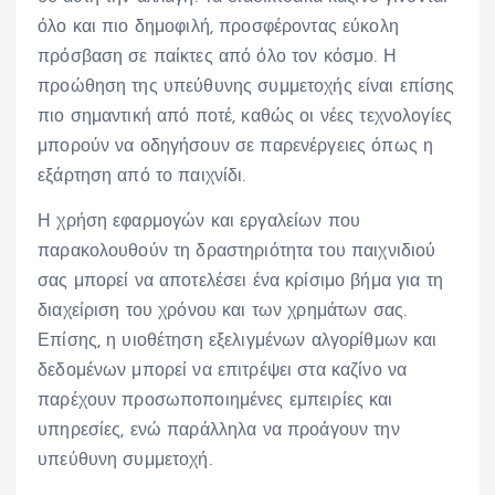
όλο και πιο δημοφιλή, προσφέροντας εύκολη
πρόσβαση σε παίκτες από όλο τον κόσμο. Η
προώθηση της υπεύθυνης συμμετοχής είναι επίσης
πιο σημαντική από ποτέ, καθώς οι νέες τεχνολογίες
μπορούν να οδηγήσουν σε παρενέργειες όπως η
εξάρτηση από το παιχνίδι.
Η χρήση εφαρμογών και εργαλείων που
παρακολουθούν τη δραστηριότητα του παιχνιδιού
σας μπορεί να αποτελέσει ένα κρίσιμο βήμα για τη
διαχείριση του χρόνου και των χρημάτων σας.
Επίσης, η υιοθέτηση εξελιγμένων αλγορίθμων και
δεδομένων μπορεί να επιτρέψει στα καζίνο να
παρέχουν προσωποποιημένες εμπειρίες και
υπηρεσίες, ενώ παράλληλα να προάγουν την
υπεύθυνη συμμετοχή.