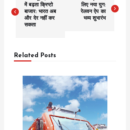
o
में बढ़ता क्रिप्टो
लिए नया युग:
बाजार: भारत अब
रेलवन ऐप का
और देर नहीं कर
भव्य शुभारंभ
s
सकता
t
n
Related Posts
a
v
i
g
a