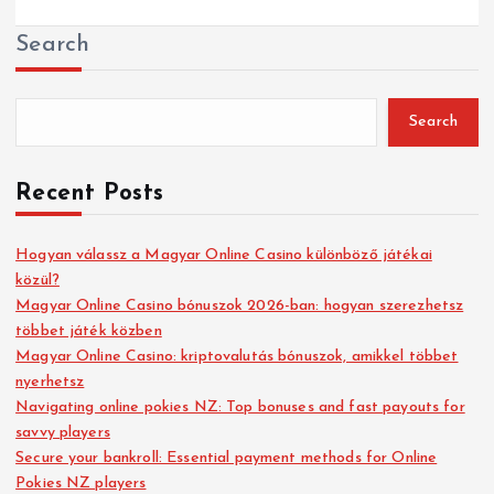
Search
Search
Recent Posts
Hogyan válassz a Magyar Online Casino különböző játékai
közül?
Magyar Online Casino bónuszok 2026-ban: hogyan szerezhetsz
többet játék közben
Magyar Online Casino: kriptovalutás bónuszok, amikkel többet
nyerhetsz
Navigating online pokies NZ: Top bonuses and fast payouts for
savvy players
Secure your bankroll: Essential payment methods for Online
Pokies NZ players