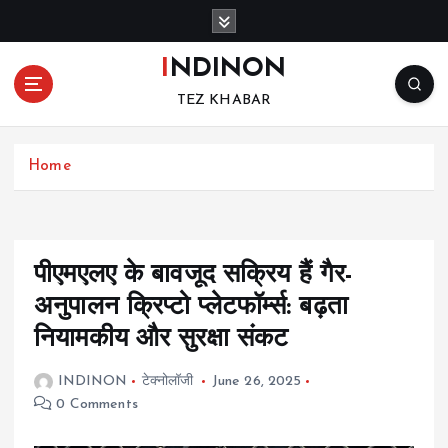
S
k
i
INDINON
p
TEZ KHABAR
t
o
c
Home
o
n
t
e
n
पीएमएलए के बावजूद सक्रिय हैं गैर-
t
अनुपालन क्रिप्टो प्लेटफॉर्म्स: बढ़ता
नियामकीय और सुरक्षा संकट
INDINON
टेक्नोलॉजी
June 26, 2025
0 Comments